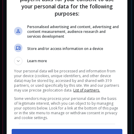
your personal data for the following
purposes:
Personalised advertising and content, advertising and
content measurement, audience research and
services development
Store and/or access information on a device
Learn more
Your personal data will be processed and information from
your device (cookies, unique identifiers, and other device
data) may be stored by, accessed by and shared with 319
Celeste
partners, or used specifically by this site. We and our partners
Indie
Platform
Genere:
|
may use precise geolocation data.
List of partners.
Some vendors may process your personal data on the basis
of legitimate interest, which you can object to by managing
your options below. Look for a link at the bottom of this page
or in the site menu to manage or withdraw consent in privacy
and cookie settings.