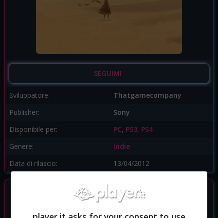
SEGUIMI
Sviluppatore:
Thatgamecompany
Publisher:
Sony
Disponibile per:
PC
,
PS3
,
PS4
Genere:
Indie
Data di rilascio:
13/04/2012
GIOCHI SIMILI
player.it asks for your consent to use