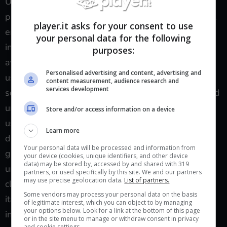
Un intero paragrafo di lodi andrebbe speso per
parlare delle radio presenti in
Grand Theft Auto III,
player.it asks for your consent to use
enorme pout pourrì di musica su licenza messa
your personal data for the following
insieme per l’occasione che rappresenta un passo
purposes:
avanti mastodontico rispetto alla musica originale
Personalised advertising and content, advertising and
usata nei precedenti capitoli della saga. Per il titolo
content measurement, audience research and
services development
sono state registrate tre ore e mezza di materiale ed
un intero micro team interno alle trenta persone
Store and/or access information on a device
usate per il progetto si è dedicato alla creazione
Learn more
delle playlist; cercando di riflettere l’astmosfera
Your personal data will be processed and information from
gangster del titolo le autoradio il titolo introdusse
your device (cookies, unique identifiers, and other device
data) may be stored by, accessed by and shared with 319
una stazione unicamente dedicata alla musica
partners, or used specifically by this site. We and our partners
may use precise geolocation data.
List of partners.
classica, con particolare attenzione a compositori
Some vendors may process your personal data on the basis
italiani come
Puccini
o
Verdi
; le altre radio sono
of legitimate interest, which you can object to by managing
your options below. Look for a link at the bottom of this page
incentrate sulla riproduzione di canzoni di musica
or in the site menu to manage or withdraw consent in privacy
and cookie settings.