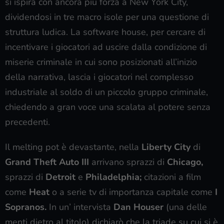
si ispira con ancora più forza a New York City,
dividendosi in tre macro isole per una questione di
struttura ludica. La software house, per cercare di
incentivare i giocatori ad uscire dalla condizione di
miserie criminale in cui sono posizionati all’inizio
della narrativa, lascia i giocatori nel complesso
industriale al soldo di un piccolo gruppo criminale,
chiedendo a gran voce una scalata al potere senza
precedenti.
Il melting pot è devastante, nella
Liberty City
di
Grand Theft Auto III
arrivano sprazzi di
Chicago,
sprazzi di
Detroit
e
Philadelphia;
citazioni a film
come
Heat
o a serie tv di importanza capitale come
I
Sopranos.
In un’ intervista
Dan Houser
(una delle
menti dietro al titolo) dichiarò che la triade su cui si è