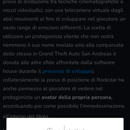
prove di ibridazione tra tecniche cinematografiche e
mezzi videoludici, con una telecamera virtuale dagli
abili movimenti al fine di sviluppare nel giocatore un
vasto range di emozioni differenti. La scelta di
utilizzare un protagonista silente che non vedrà
nemmeno il suo nome rivelato sino alla comparsata
dello stesso in Grand Theft Auto San Andreas è
dovuta alle altre sfide affrontate dalla software
house durante il
processo di sviluppo
;
collateralmente la presa di posizione di Rockstar ha
anche permesso al giocatore di vedere nel
protagonista un
avatar della propria persona,
accentuando per come possibile l’immedesimazione
all’interno del titolo.