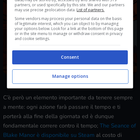
partners, or used specifically by this site. We and our partners
may use precise geolocation data.
List of partners.
Some vendors may process your personal data on the basis
of legitimate interest, which you can object to by managing
your options below. Look for a link at the bottom of this page
or in the site menu to manage or withdraw consent in privacy
and cookie settings.
Consent
Manage options
Un romanzo giallo interattivo: risolvi enigmi, raccogli indizi ed
esplora la misteriosa Blake Manor (Player.it)
C’è però un elemento importante da tenere sempre
a mente: ogni azione farà passare il tempo e ti
porterà alla fine della giornata ed è dunque
fondamentale correre contro il tempo;
The Seance of
Blake Manor è disponibile su Steam
al costo di