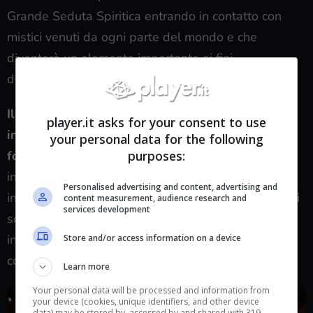
Grande Seduta Spiritica entrando in contatto con
mistici venuti da ogni parte del mondo e che
diventerà un elemento importante ai fini
dell’avventura.
Il tuo compito sarà quello di esplorare l’hotel e
player.it asks for your consent to use
interrogare i suoi misteriosi ospiti per andare a
your personal data for the following
fondo nelle ricerche
annotando sempre più
purposes:
informazioni sul tuo taccuino: una volta accumulati
Personalised advertising and content, advertising and
indizi a sufficienza puoi mettere alle spalle al muro i
content measurement, audience research and
services development
sospettati e procedere nelle indagini; tra un
interrogatorio e l’altro ti troverai anche a esplorare i
Store and/or access information on a device
corridoi infestati e pericolosi della Blake Manor.
Learn more
Your personal data will be processed and information from
your device (cookies, unique identifiers, and other device
data) may be stored by, accessed by and shared with 319