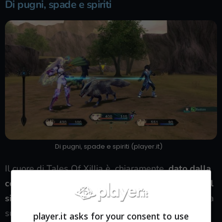
Di pugni, spade e spiriti
Di pugni, spade e spiriti (player.it)
Il cuore di Tales Of Xillia è, chiaramente,
dato dalla
combinazione del sistema di combattimento e del
sistema di crescita dei personaggi
. Il primo si basa
su una versione evoluta del Linear Motion Battle
player.it asks for your consent to use