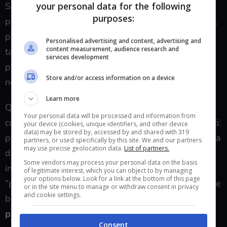
your personal data for the following
System, qui arricchito dal meccanismo del “link” tra
purposes:
personaggi che permette al giocatore di collegare il
proprio personaggio a un alleato facendoli agire in
Personalised advertising and content, advertising and
content measurement, audience research and
tandem, sfruttando abilità automatiche, diventando
services development
particolarmente efficaci contro tipi particolari di
Store and/or access information on a device
nemici e sbloccando l’utilizzo delle Linked Artes.
Learn more
Queste sono tecniche speciali che nascono dalla
Your personal data will be processed and information from
combinazione di due abilità dei personaggi collegati:
your device (cookies, unique identifiers, and other device
data) may be stored by, accessed by and shared with 319
per poterle utilizzare è necessario riempire una barra
partners, or used specifically by this site. We and our partners
may use precise geolocation data.
List of partners.
dedicata chiamata “
overlimit
” con cui è possibile
Some vendors may process your personal data on the basis
innescare attacchi combinati che diventano il vero
of legitimate interest, which you can object to by managing
your options below. Look for a link at the bottom of this page
“piatto forte” del sistema. Il resto del gioco utilizza le
or in the site menu to manage or withdraw consent in privacy
and cookie settings.
basi di Tales Of Graces
e su queste ci innesta i
potenziamenti derivanti dal sistema di
Consent