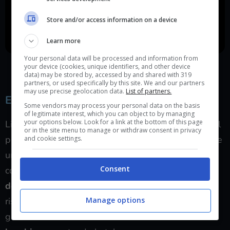
Store and/or access information on a device
Learn more
Your personal data will be processed and information from
Un chiaro esempio di come verranno implementate le
your device (cookies, unique identifiers, and other device
dinamiche fra personaggi.
data) may be stored by, accessed by and shared with 319
partners, or used specifically by this site. We and our partners
may use precise geolocation data.
List of partners.
Entrando in un incubo
Some vendors may process your personal data on the basis
of legitimate interest, which you can object to by managing
your options below. Look for a link at the bottom of this page
Little Nightmares è stato un titolo in grado di dare il
or in the site menu to manage or withdraw consent in privacy
proprio contributo il genere horror mettendo insieme
and cookie settings.
una serie di elementi diversi ma perfettamente
Consent
conciliabili: una
sceneggiatura onirica
e ricca di
dettagli macabri
, un
profilo artistico
di tutto
Manage options
rispetto in grado di dare
identità
al progetto, la
grande trovata di mettere al centro della scena
una