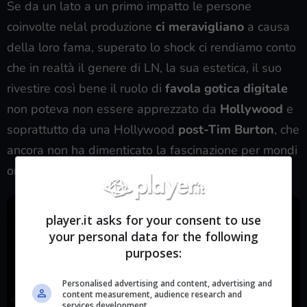
Se da un lato a un primo impatto le persone
coinvolte nelal produzione
ci meravigliano
a causa
della loro fama, superato lo shock ci rendiamo conto
che in realtà il genere di LN, la sua estetica, il suo
rivestire così bene il ruolo di
favola gotica digitale
non poteva non essere apprezzato da
Hollywood
e
soprattutto da una Hollywood
post-Tim Burton
, che
ancora non ha dimenticato la fascinazione per mondi
onirici sospesi fra
fantasia infantile e crudeltà
.
player.it asks for your consent to use
your personal data for the following
purposes:
Personalised advertising and content, advertising and
content measurement, audience research and
services development