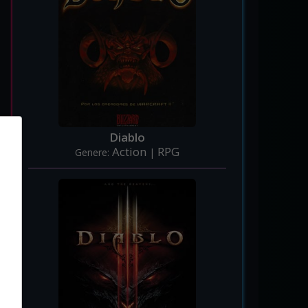
Diablo
Action
RPG
Genere:
|