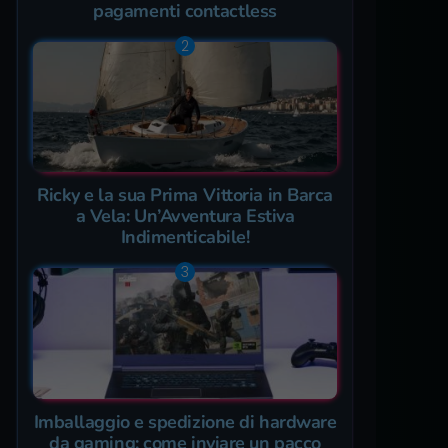
pagamenti contactless
Ricky e la sua Prima Vittoria in Barca
a Vela: Un’Avventura Estiva
Indimenticabile!
Imballaggio e spedizione di hardware
da gaming: come inviare un pacco