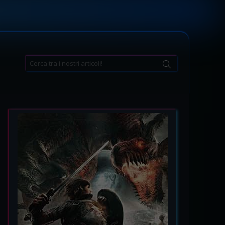
Search
for: