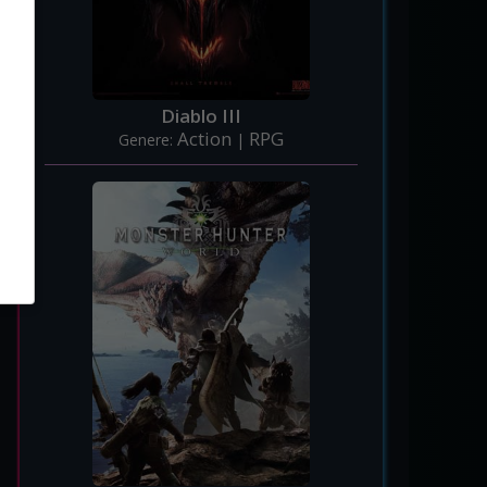
Diablo III
Action
RPG
Genere:
|