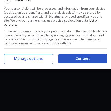
Learn more
Your personal data will be processed and information from your device
(cookies, unique identifiers, and other device data) may be stored by,
accessed by and shared with 319 partners, or used specifically by this
site. We and our partners may use precise geolocation data.
List of
partners.
Some vendors may process your personal data on the basis of legitimate
interest, which you can object to by managing your options below. Look
for a link at the bottom of this page or in the site menu to manage or
withdraw consent in privacy and cookie settings.
Manage options
Consent