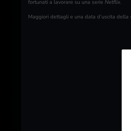
fortunati a lavorare su una serie
Netflix
.
Maggiori dettagli e una data d’uscita della