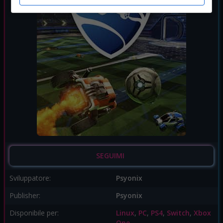
SEGUIMI
Sviluppatore:
Psyonix
Publisher:
Psyonix
Disponibile per:
Linux
,
PC
,
PS4
,
Switch
,
Xbox
One