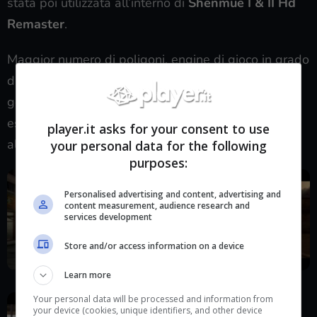
stata poi utilizzata all’interno di
Shenmue I & II Hd
Remaster
.
Maggior numero di poligoni, engine di gioco in grado
di reggere sistemi d’illuminazione moderni,
geometrie migliorate, texture di qualità
estremamente superiore: un lavoro molto più simile
player.it asks for your consent to use
al remake che al remaster, in sostanza.
your personal data for the following
purposes:
Personalised advertising and content, advertising and
content measurement, audience research and
services development
Store and/or access information on a device
Learn more
Your personal data will be processed and information from
your device (cookies, unique identifiers, and other device