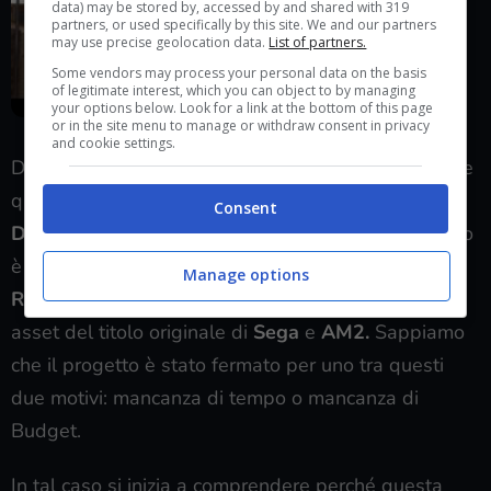
data) may be stored by, accessed by and shared with 319
partners, or used specifically by this site. We and our partners
may use precise geolocation data.
List of partners.
Some vendors may process your personal data on the basis
of legitimate interest, which you can object to by managing
your options below. Look for a link at the bottom of this page
or in the site menu to manage or withdraw consent in privacy
and cookie settings.
Dalle dichiarazioni di
Digital Foundry
sappiamo che
questa versione del titolo era stata realizzata da
Consent
D3T
sino alla fine del
2018
, periodo in cui il periodo
è stato stoppato in favore di
Shenmue I & II Hd
Manage options
Remaster
che invece utilizzava sostanzialmente gli
asset del titolo originale di
Sega
e
AM2.
Sappiamo
che il progetto è stato fermato per uno tra questi
due motivi: mancanza di tempo o mancanza di
Budget.
In tal caso si inizia a comprendere perché questa