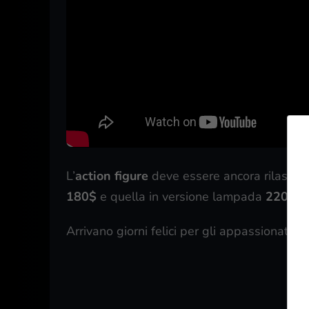
L’
action figure
deve essere ancora rilasciata
180$
e quella in versione lampada
220$.
Arrivano giorni felici per gli appassionati d