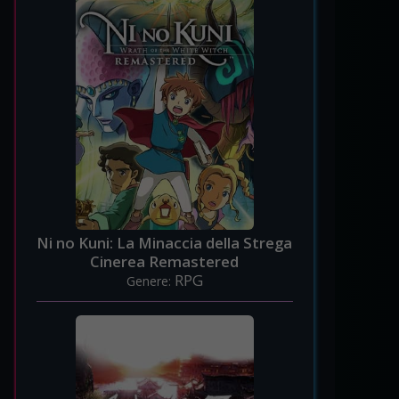
Ni no Kuni: La Minaccia della Strega
Cinerea Remastered
RPG
Genere: