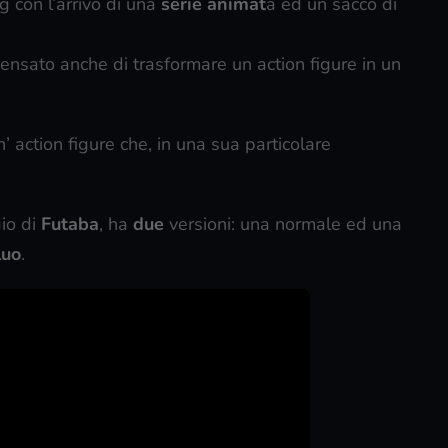
g con l’arrivo di una
serie animat
a ed un sacco di
pensato anche di trasformare un action figure in un
’ action figure che, in una sua particolare
gio di
Futaba
, ha
due
versioni: una normale ed una
luo
.