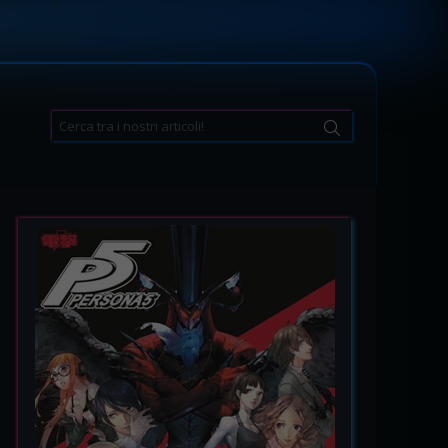
Search
for: