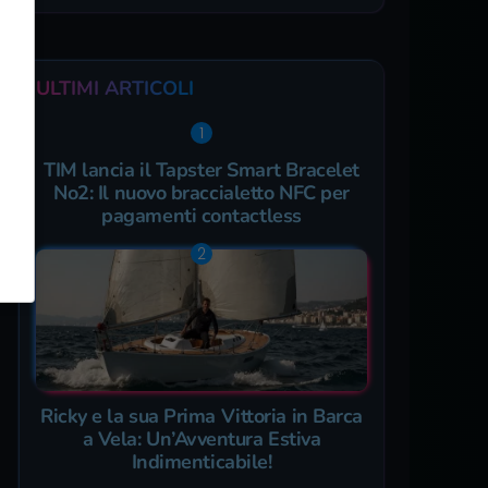
ULTIMI ARTICOLI
TIM lancia il Tapster Smart Bracelet
No2: Il nuovo braccialetto NFC per
pagamenti contactless
Ricky e la sua Prima Vittoria in Barca
a Vela: Un’Avventura Estiva
Indimenticabile!