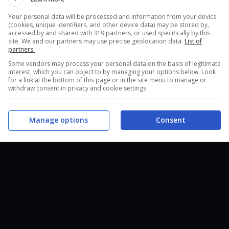
Your personal data will be processed and information from your device
(cookies, unique identifiers, and other device data) may be stored by,
accessed by and shared with 319 partners, or used specifically by this
site. We and our partners may use precise geolocation data.
List of
partners.
Some vendors may process your personal data on the basis of legitimate
interest, which you can object to by managing your options below. Look
for a link at the bottom of this page or in the site menu to manage or
withdraw consent in privacy and cookie settings.
Manage options
Consent