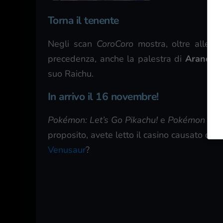
Torna il tenente
Negli scan
CoroCoro
mostra, oltre alle p
precedenza, anche la palestra di
Aranciop
suo Raichu.
In arrivo il 16 novembre!
Pokémon: Let’s Go Pikachu!
e
Pokémon Let’
proposito, avete letto il casino causato dall
Venusaur
?