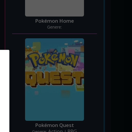
Pokémon Home
Genere:
Pokémon Quest
Action
RPG
Genere:
|