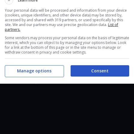
Learn more
Your personal data will be processed and information from your device
(cookies, unique identifiers, and other device data) may be stored by,
accessed by and shared with 319 partners, or used specifically by this
site. We and our partners may use precise geolocation data.
List of
alestre di
Plumbeopoli
e
Celestopoli
già viste in
partners.
oli
e
il Tenente Surge
che ha ancora una volta il
Some vendors may process your personal data on the basis of legitimate
interest, which you can object to by managing your options below. Look
for a link at the bottom of this page or in the site menu to manage or
withdraw consent in privacy and cookie settings.
Manage options
Consent
s Go Eevee!
arriveranno
il 16 novembre
. A
’ultimo trailer riguardo
alla goffa camminata di