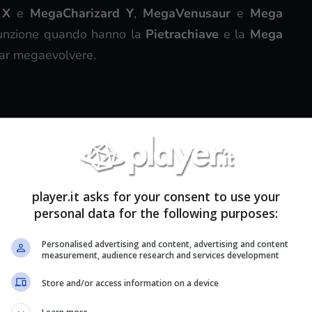
 X
e
MegaCharizard Y
,
MegaVenusaur
e
Mega
a funzione quando hanno la
Pietrachiave
e la
Mega
far megaevolvere.
player.it asks for your consent to use your
personal data for the following purposes:
Personalised advertising and content, advertising and content
measurement, audience research and services development
Store and/or access information on a device