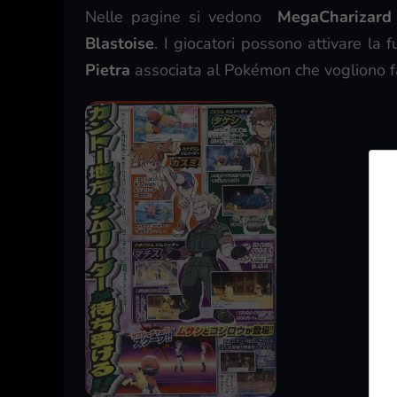
Nelle pagine si vedono
MegaCharizard
Blastoise
. I giocatori possono attivare l
Pietra
associata al Pokémon che vogliono 