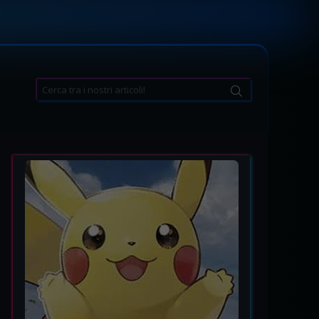
Search
for: