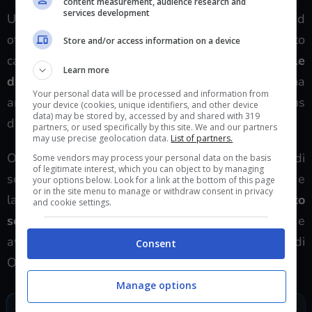
content measurement, audience research and
services development
Ubisoft lancerà Assassin’s Creed Odyssey ad
ottobre per
PlayStation 4, PC e Xbox One
. Questo
Store and/or access information on a device
capitolo sarà ancora
legato alla serie principale
Learn more
dalla lore
, come hanno spiegato gli sviluppatori, ma
Your personal data will be processed and information from
andrà a potenziare le meccaniche viste in Origins
your device (cookies, unique identifiers, and other device
data) may be stored by, accessed by and shared with 319
divenendo a tutti gli effetti un action-RPG.
partners, or used specifically by this site. We and our partners
may use precise geolocation data.
List of partners.
Odyssey introduce anche la possibilità di
Some vendors may process your personal data on the basis
of legitimate interest, which you can object to by managing
selezionare un protagonista maschile o femminile e
your options below. Look for a link at the bottom of this page
or in the site menu to manage or withdraw consent in privacy
la possibilità di
scegliere il proprio orientamento
and cookie settings.
sessuale
. Inoltre, le quest saranno molte di più e
avranno una maggiore varietà rispetto a quelle di
Consent
Origins.
Manage options
SEGUICI SUI SOCIAL