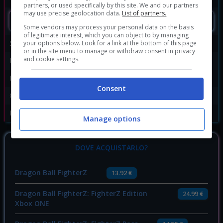
partners, or used specifically by this site. We and our partners
may use precise geolocation data.
List of partners.
SEGUIMI
Some vendors may process your personal data on the basis
of legitimate interest, which you can object to by managing
Sviluppatore:
Arc System Works
your options below. Look for a link at the bottom of this page
or in the site menu to manage or withdraw consent in privacy
and cookie settings.
Publisher:
Bandai Namco
Disponibile per:
PC
,
PS4
,
Switch
,
Xbox One
Consent
Genere:
Picchiaduro
Data di rilascio:
26/06/2018
Manage options
DOVE ACQUISTARLO?
Dragon Ball FighterZ
13.92 €
Dragon Ball FighterZ: FighterZ Edition
24.99 €
Xbox ONE