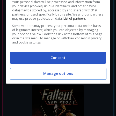
Your personal data will be processed and information from
your device (cookies, unique identifiers, and other device
data) may be stored by, accessed by and shared with 319
partners, or used specifically by this site. We and our partners
may use precise geolocation data.
List of partners.
Some vendors may process your personal data on the basis
of legitimate interest, which you can object to by managing
your options below. Look for a link at the bottom of this page
or in the site menu to manage or withdraw consent in privacy
and cookie settings.
Consent
Fallout 4
Manage options
RPG
Sparatutto
Genere:
|