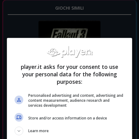
GIOCHI SIMILI
player.it asks for your consent to use
your personal data for the following
purposes:
Personalised advertising and content, advertising and
content measurement, audience research and
services development
Fallout 3
RPG
Sparatutto
Store and/or access information on a device
Genere:
|
Learn more