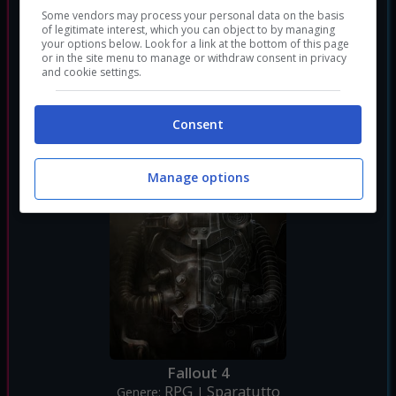
Some vendors may process your personal data on the basis
of legitimate interest, which you can object to by managing
your options below. Look for a link at the bottom of this page
Fallout 3
or in the site menu to manage or withdraw consent in privacy
and cookie settings.
RPG
Sparatutto
Genere:
|
Consent
Manage options
Fallout 4
RPG
Sparatutto
Genere:
|