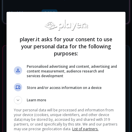
Mad Max
3.06 €
player.it asks for your consent to use
your personal data for the following
purposes:
GIOCHI SIMILI
Personalised advertising and content, advertising and
content measurement, audience research and
services development
Store and/or access information on a device
Learn more
Your personal data will be processed and information from
your device (cookies, unique identifiers, and other device
data) may be stored by, accessed by and shared with 319
partners, or used specifically by this site. We and our partners
may use precise geolocation data.
List of partners.