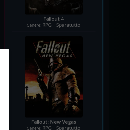
Fallout 4
RPG
Sparatutto
Genere:
|
Fallout: New Vegas
RPG
Sparatutto
Genere:
|