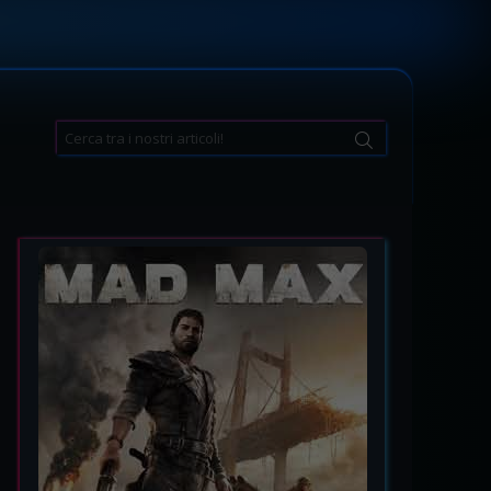
Search
for: