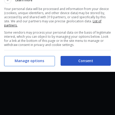
Learn more
Your personal data will be processed and information from your device
(cookies, unique identifiers, and other device data) may be stored by,
accessed by and shared with 319 partners, or used specifically by this
site. We and our partners may use precise geolocation data.
List of
partners.
Some vendors may process your personal data on the basis of legitimate
interest, which you can object to by managing your options below. Look
for a link at the bottom of this page or in the site menu to manage or
withdraw consent in privacy and cookie settings.
Manage options
Consent