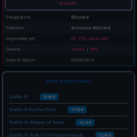
SEGUIMI
Sviluppatore:
Blizzard
Publisher:
Activision Blizzard
Disponibile per:
PC
,
PS3
,
Xbox 360
Genere:
Action
|
RPG
Data di rilascio:
03/09/2013
DOVE ACQUISTARLO?
Diablo III
10.99 €
Diablo III Battle Chest
17.50 €
Diablo III: Reaper of Souls
10.14 €
Diablo III: Rise of the Necromancer
12.99 €