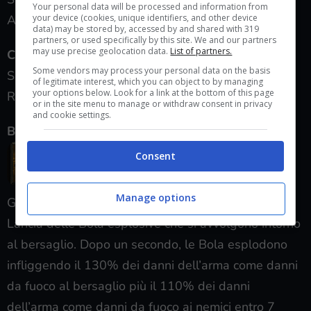
Your personal data will be processed and information from
your device (cookies, unique identifiers, and other device
Aumenta la generazione di Odio a 6 per colpo
data) may be stored by, accessed by and shared with 319
partners, or used specifically by this site. We and our partners
may use precise geolocation data.
List of partners.
CACCIATORE DI TAGLIE
Some vendors may process your personal data on the basis
Sblocco – livello 54
of legitimate interest, which you can object to by managing
your options below. Look for a link at the bottom of this page
Ripristina il 6% dei danni inflitti come punti Vita
or in the site menu to manage or withdraw consent in privacy
and cookie settings.
BOLAS MORTALI
Consent
Manage options
Genera 3 punti Odio
Lancia delle Bola esplosive che si avvolgono intorno
al bersaglio. Dopo un secondo, le Bola esplodono
infliggendo il 130% dei danni dell’arma come danni
da fuoco al bersaglio più il 110% dei danni
dell’arma come danni da fuoco ai nemici entro 7