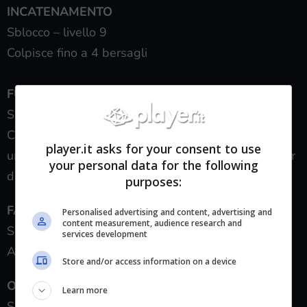
INCATENAMENTO
Sblocco – livello 9
Colpisce fino a 4 bersagli
FULMINE A CATENA
Sblocco – livello 18
Catene elettrificate colpiscono i nemici infliggendo
player.it asks for your consent to use
un ulteriore 28% dei danni dell’arma al secondo per
your personal data for the following
due secondi come danni da fulmine
purposes:
FARDELLO
Personalised advertising and content, advertising and
content measurement, audience research and
Sblocco – livello 34
services development
Aumenta la durata del rallentamento a 4 secondi
Store and/or access information on a device
ODIO DEI GIUSTI
Learn more
Sblocco – livello 47