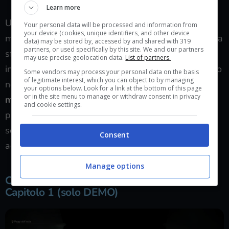
Learn more
Una volta fatto apparirà la schermata della nuova
Your personal data will be processed and information from
your device (cookies, unique identifiers, and other device
modalità e voi dovrete scegliere l’opzione “Accetta la
data) may be stored by, accessed by and shared with 319
partners, or used specifically by this site. We and our partners
sfida”. In questo modo potrete affrontare la sezione
may use precise geolocation data.
List of partners.
iniziale del Villaggio con nemici fortissimi e un nuovo
Some vendors may process your personal data on the basis
of legitimate interest, which you can object to by managing
nemico, un
Chainsaw Man, armato però di una
your options below. Look for a link at the bottom of this page
or in the site menu to manage or withdraw consent in privacy
motosega fiammeggiante
. Vale sicuramente la
and cookie settings.
pena dargli un’occhiata, ma se non riuscite a
sconfiggerlo il prossimo trucco potrà darvi un aiuto
Consent
aggiuntivo.
Manage options
Come sbloccare il mitragliatore TMP nel
Capitolo 1 (solo DEMO)