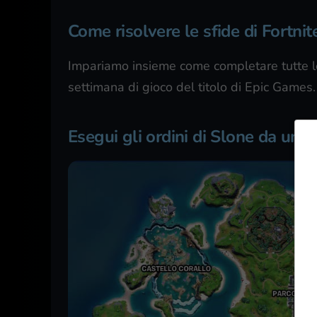
Come risolvere le sfide di Fortni
Impariamo insieme come completare tutte le 
settimana di gioco del titolo di Epic Games.
Esegui gli ordini di Slone da un 