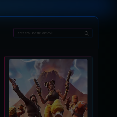
Search
for: