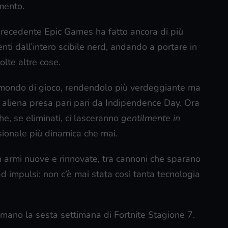
mento.
precedente Epic Games ha fatto ancora di più
nti dall’intero scibile nerd, andando a portare in
olte altre cose.
l mondo di gioco, rendendolo più verdeggiante ma
 aliena presa pari pari da Indipendence Day. Ora
che, se eliminati, ci lasceranno
gentilmente in
nsionale più dinamica che mai.
n armi nuove e rinnovate, tra cannoni che sparano
i ad impulsi: non c’è mai stata così tanta tecnologia
imano la sesta settimana di Fortnite Stagione 7.