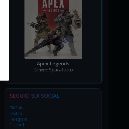
Apex Legends
Sparatutto
Genere:
SEGUICI SUI SOCIAL
TikTok
Twitch
Telegram
Discord