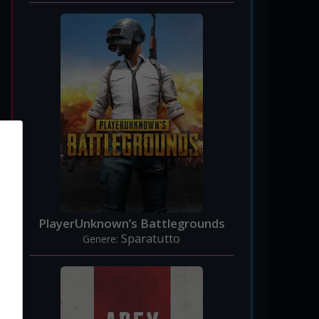
PlayerUnknown’s Battlegrounds
Sparatutto
Genere: