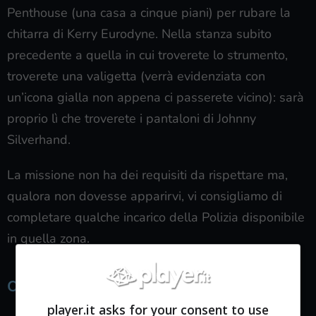
Penthouse (una casa a cinque piani) per rubare la
chitarra di Kerry Eurodyne. Nella stanza subito
precedente a quella in cui troverete lo strumento,
troverete una valigetta (verrà evidenziata con
un’icona gialla non appena ci passerete vicino): sarà
proprio lì che troverete i pantaloni di Johnny
Silverhand.
La missione non ha dei requisiti da rispettare ma,
qualora non dovesse apparirvi, vi consigliamo di
completare qualche incarico della Polizia disponibile
in quella zona.
Oggetto #7 – Stivali di Johnny Silverhand
player.it asks for your consent to use