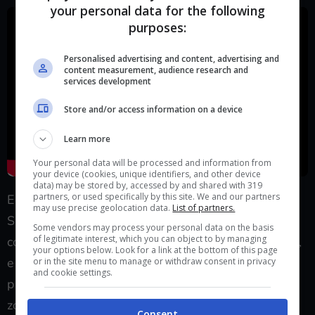
your personal data for the following
purposes:
Personalised advertising and content, advertising and
content measurement, audience research and
services development
Store and/or access information on a device
Learn more
Your personal data will be processed and information from
your device (cookies, unique identifiers, and other device
data) may be stored by, accessed by and shared with 319
partners, or used specifically by this site. We and our partners
Eccoci arrivati all’ultimo degli oggetti di Johnny
may use precise geolocation data.
List of partners.
Silverhand. Le sue calzature saranno ottenibili nel
Some vendors may process your personal data on the basis
of legitimate interest, which you can object to by managing
corso della missione secondaria “
Family Heirloom
“,
your options below. Look for a link at the bottom of this page
e potrete trovarli nello stesso armadietto in cui sarà
or in the site menu to manage or withdraw consent in privacy
and cookie settings.
presente anche l’oggetto chiave della missione. La
zona in cui dovrete cercare è un garage sotterraneo
Consent