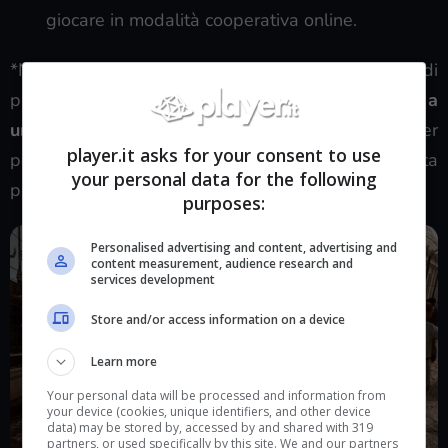
giocare in modalità cooperativa online.
*Nota che il giocatore che scarica la versione di
prova gratuita di A Way Out
DEVE essere invitato a
unirsi a qualcuno con la versione completa
per
player.it asks for your consent to use
poter giocare. Chi ha la versione di prova gratuita
your personal data for the following
può solo ricevere l’invito, non inviarlo.
purposes:
Personalised advertising and content, advertising and
content measurement, audience research and
services development
Store and/or access information on a device
Learn more
Your personal data will be processed and information from
your device (cookies, unique identifiers, and other device
data) may be stored by, accessed by and shared with 319
partners, or used specifically by this site. We and our partners