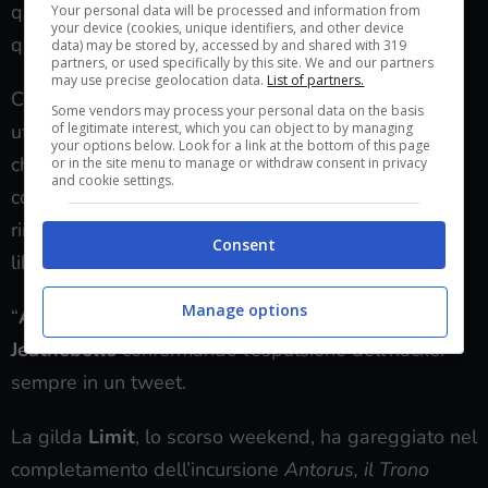
qualcuno venga escluso soprattutto in realtà come
Your personal data will be processed and information from
your device (cookies, unique identifiers, and other device
questa.
data) may be stored by, accessed by and shared with 319
partners, or used specifically by this site. We and our partners
may use precise geolocation data.
List of partners.
Come si legge dal Tweet di
Jeathebelle
, uno degli
Some vendors may process your personal data on the basis
of legitimate interest, which you can object to by managing
ufficiali e guaritori della gilda, il colpevole è
Adois
your options below. Look for a link at the bottom of this page
che ha hackerato l’IP di un altro giocatore
or in the site menu to manage or withdraw consent in privacy
and cookie settings.
costringendolo a cliccare su uno shortlink e quindi
rimanere offline. Così facendo rimaneva un posto
Consent
libero da guaritore per
Adois
.
Manage options
“
Adois
era il peggior giocatore dei Limit”, continua
Jeathebelle
confermando l’espulsione dell’hacker
sempre in un tweet.
La gilda
Limit
, lo scorso weekend, ha gareggiato nel
completamento dell’incursione
Antorus, il Trono