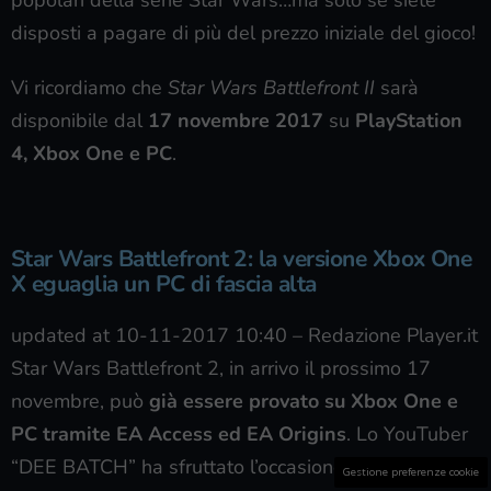
popolari della serie Star Wars…ma solo se siete
disposti a pagare di più del prezzo iniziale del gioco!
Vi ricordiamo che
Star Wars Battlefront II
sarà
disponibile dal
17 novembre 2017
su
PlayStation
4, Xbox One e PC
.
Star Wars Battlefront 2: la versione Xbox One
X eguaglia un PC di fascia alta
updated at 10-11-2017 10:40
–
Redazione Player.it
Star Wars Battlefront 2, in arrivo il prossimo 17
novembre, può
già essere provato su Xbox One e
PC tramite EA Access ed EA Origins
. Lo YouTuber
“DEE BATCH” ha sfruttato l’occasione per
testare le
Gestione preferenze cookie