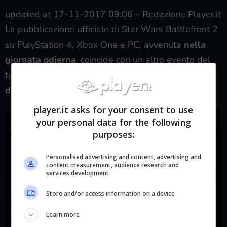
updated at 17-11-2017 09:06
–
Redazione Player.it
La pubblicazione ufficiale di Star Wars Battlefront 2
su PlayStation 4, Xbox One e PC, avvenuta
nella
giornata odierna
, coincide con un altro evento del
tutto inaspettato, ovvero la
rimozione temporanea
delle microtransazioni
da parte di Electronic Arts.
player.it asks for your consent to use
your personal data for the following
purposes:
Personalised advertising and content, advertising and
content measurement, audience research and
services development
Store and/or access information on a device
Learn more