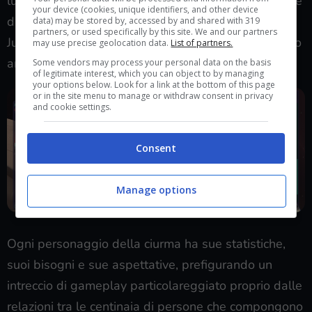
lunga superiore in tutti gli altri comparti a cominciare
your device (cookies, unique identifiers, and other device
dall’ambiente. Confidiamo che l’early access di
data) may be stored by, accessed by and shared with 319
partners, or used specifically by this site. We and our partners
Jumplight Odyssey serva anche a valorizzare meglio
may use precise geolocation data.
List of partners.
anche questi piccoli dettagli.
Some vendors may process your personal data on the basis
of legitimate interest, which you can object to by managing
your options below. Look for a link at the bottom of this page
or in the site menu to manage or withdraw consent in privacy
and cookie settings.
Consent
Manage options
Ogni personaggio della ciurma ha sue statistiche,
suoi bisogni e sue aspettative, prefigurando un
intreccio di gameplay particolareggiato proprio dalle
relazioni tra le centinaia di persone che compongono