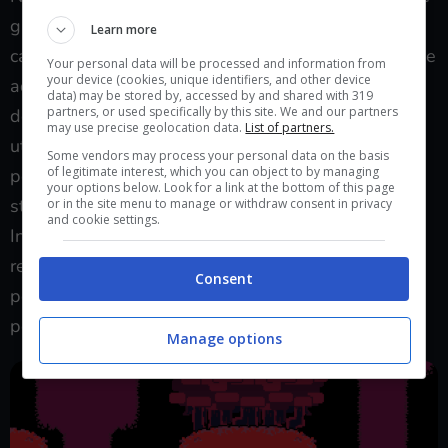
già detto, per evitare spoiler. Posso dirvi che non è
Learn more
cambiato troppo da
Undertale
se non per il fatto che
Your personal data will be processed and information from
your device (cookies, unique identifiers, and other device
adesso
è possibile correre con il tasto X.
I membri
data) may be stored by, accessed by and shared with 319
partners, or used specifically by this site. We and our partners
del party ci seguiranno e spesso dovranno essere
may use precise geolocation data.
List of partners.
utilizzati per superare gli enigmi. La scrittura dei
Some vendors may process your personal data on the basis
of legitimate interest, which you can object to by managing
personaggi è di alto livello, caratterizzati dallo
your options below. Look for a link at the bottom of this page
stesso stile comico-fumettoso del primo titolo.
or in the site menu to manage or withdraw consent in privacy
and cookie settings.
Incredibile come dietro un character design ben
realizzato anche un mucchio di pixel riesca a creare
Consent
personaggi memorabili. Probabilmente dialoghi e
personaggi diventeranno i meme dei prossimi mesi.
Manage options