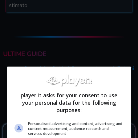
stimato:
ULTIME GUIDE
Greedfall | Guida | Come risolvere gli Enigmi
delle quest
Greedfall | Come avere oro, munizioni e XP
player.it asks for your consent to use
infiniti
your personal data for the following
purposes:
Personalised advertising and content, advertising and
content measurement, audience research and
services development
DOVE ACQUISTARLO?