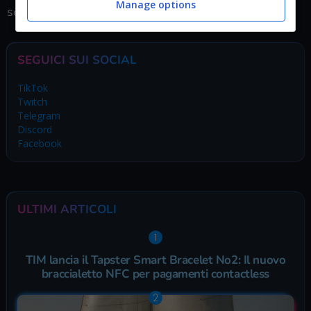
Manage options
sopracitato, non perdetevelo.
SEGUICI SUI SOCIAL
TikTok
Twitch
Telegram
Discord
Facebook
ULTIMI ARTICOLI
TIM lancia il Tapster Smart Bracelet No2: Il nuovo
braccialetto NFC per pagamenti contactless