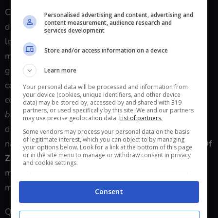
Con l’arrivo dei CD (e con il progressivo aumento
Personalised advertising and content, advertising and
content measurement, audience research and
dello spazio disponibile) i videogiochi hanno visto
services development
leggermente cambiare la loro funzione: non più
Store and/or access information on a device
melodie in grado di accalappiare la mente del
giocatore ma videogiochi a tutto tondo, dotati della
Learn more
capacità di trasmettere emozioni attraverso la
Your personal data will be processed and information from
your device (cookies, unique identifiers, and other device
commistione di diversi fattori. La
BGM
da
data) may be stored by, accessed by and shared with 319
partners, or used specifically by this site. We and our partners
background music
prevalentemente melodica
may use precise geolocation data.
List of partners.
diventa melliflua, dilazionata nel tempo e rarefatta;
Some vendors may process your personal data on the basis
of legitimate interest, which you can object to by managing
nascono videogiochi come
Journey
o
The Legend Of
your options below. Look for a link at the bottom of this page
or in the site menu to manage or withdraw consent in privacy
Zelda: Breath Of The Wild
che concentrano le
and cookie settings.
melodie in specifici momenti lasciando all’
ambient
music il resto del lavoro sporco da fare
Consent
Questo e molto altro all’interno del video