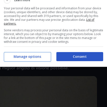
Learn more
sentano forse la scelta ideale per la stragrande
Your personal data will be processed and information from your device
(cookies, unique identifiers, and other device data) may be stored by,
tanza grande da offrire un buon senso di
accessed by and shared with 319 partners, or used specifically by this
olo da non dover rivoluzionare il proprio setup.
site. We and our partners may use precise geolocation data.
List of
partners.
Some vendors may process your personal data on the basis of legitimate
auso va ad
MSI
che continua a proporre prodotti in
interest, which you can object to by managing your options below. Look
for a link at the bottom of this page or in the site menu to manage or
he con quelle tecnologiche. Nonostante il monitor
withdraw consent in privacy and cookie settings.
olti sono sintomo di scarsa qualità, quelli scelti
 e finiscono per rifinire un monitor caratterizzato
Manage options
Consent
lida, da cui poi si alza una colonna che gestisce
l miglior angolo di visione possibile.