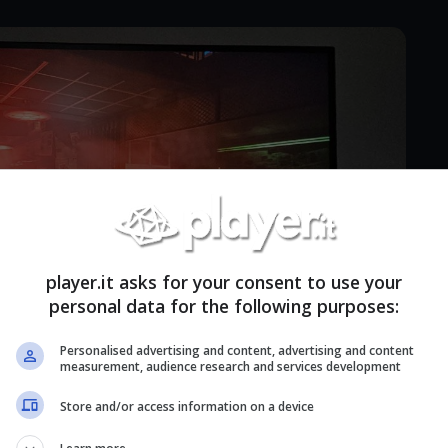
player.it asks for your consent to use your
personal data for the following purposes:
Personalised advertising and content, advertising and content
measurement, audience research and services development
Store and/or access information on a device
lla scatola si presenta come un perfetto figlio di
 di equilibrio ideale tra diverse tipologie di