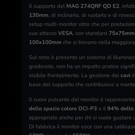
Il supporto del
MAG 274QRF QD E2
, infa
130mm
, di inclinarlo, di ruotarlo e di rov
setup multi-monitor oltre che per postazioni 
suo attacco
VESA
, con standard
75x75mm
100x100mm
che si trovano nella maggiora
Sul retro è presente un sistema di illumina
gradevole, non ha un impatto pratico signifi
visibile frontalmente. La gestione dei
cavi
è
base del supporto che contribuisce a mante
Il cuore pulsante del monitor è rappresent
dello spazio colore DCI-P3
e il
94% dello
appropriato anche per chi si vuole gustare u
Di fabbrica il monitor esce con una calibraz