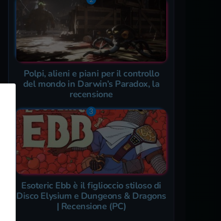
Polpi, alieni e piani per il controllo
del mondo in Darwin’s Paradox, la
recensione
Esoteric Ebb è il figlioccio stiloso di
Disco Elysium e Dungeons & Dragons
| Recensione (PC)