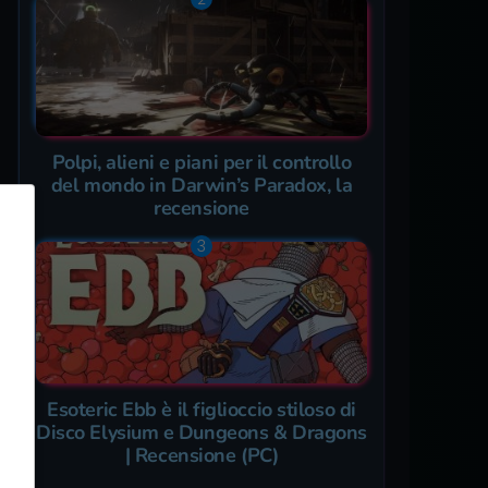
Polpi, alieni e piani per il controllo
del mondo in Darwin’s Paradox, la
recensione
Esoteric Ebb è il figlioccio stiloso di
Disco Elysium e Dungeons & Dragons
| Recensione (PC)