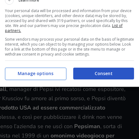
Learn more
Your personal data will be processed and information from your device
(cookies, unique identifiers, and other device data) may be stored by,
accessed by and shared with 319 partners, or used specifically by this
site. We and our partners may use precise geolocation data.
List of
partners.
Some vendors may process your personal data on the basis of legitimate
interest, which you can object to by managing your options below. Look
for a link at the bottom of this page or in the site menu to manage or
ial della
Pepsi Cola
. Nel
1959
Mosca ospitò
withdraw consent in privacy and cookie settings.
la quale ebbe luogo un dibattito appunto tra il
 Sovietica e il vicepresidente statunitense
Manage options
Consent
ate
.
Si narra che dopo la discussione il leader
all
, manager di Pepsi ivi recatosi come espositore,
er Krusciov fu amore al primo sorso, e Pepsi diventò
prodotto USA ad essere commercializzato
lessa, e così per pubblicizzare il drink non venne
penso l’azienda se ne uscì con
Pepsiman
, sorta di
ista nel 1999 di un
omonimo videogioco per