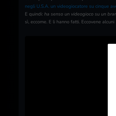
negli U.S.A. un videogiocatore su cinque a
E quindi:
ha senso un videogioco su un bra
sì, eccome. E li hanno fatti. Eccovene alcun