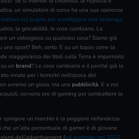
 cosa?
Se si intende la creatività, la risposta è
ludica, un simulatore di corse ha una sua coerenza
 mattoni col pugno per sconfiggere una tartaruga
udico, la giocabilità, le cose cambiano. La
are un videogioco su qualsiasi cosa?
Siamo già
su uno sport? Beh, certo. E su un topos come la
ande maggioranza dei titoli sulla Terra è imperniato
o su un
brand
? Le cose cambiano e il perché già lo
o innato per i terrestri nell’epoca del
a non avremo un gioco, ma una
pubblicità
. E a noi
 acquisti, servono ore di gaming per combattere lo
er spingere un marchio è la peggiore nefandezza
i che un’alta percentuale di gamer è di giovane
nismi dell’advertisement (
ad esempio, nel 2022