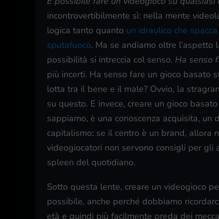
È possibile fare un videogioco su qualsiasi
incontrovertibilmente sì: nella mente video
logica tanto quanto
un idraulico che spacca
sputafuoco
. Ma se andiamo oltre l’aspetto l
possibilità si intreccia col senso.
Ha senso f
più incerti. Ha senso fare un gioco basato 
lotta tra il bene e il male? Ovvio, la stragr
su questo. E invece, creare un gioco basat
sappiamo, è una conoscenza acquisita, un dat
capitalismo: se il centro è un brand, allor
videogiocatori non servono consigli per gli
spleen del quotidiano.
Sotto questa lente, creare un videogioco p
possibile, anche perché dobbiamo ricordarc
età e quindi più facilmente preda dei mecca