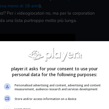
veva meno di 18 anni
).
nd?
Per i videogiocatori no, ma per le corporation
i da una lista purtroppo molto più lunga.
player.it asks for your consent to use your
personal data for the following purposes:
Personalised advertising and content, advertising and content
measurement, audience research and services development
Store and/or access information on a device