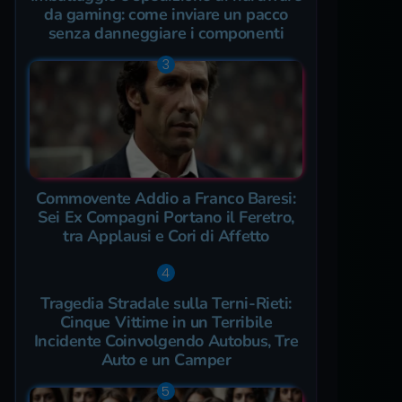
da gaming: come inviare un pacco
senza danneggiare i componenti
Commovente Addio a Franco Baresi:
Sei Ex Compagni Portano il Feretro,
tra Applausi e Cori di Affetto
Tragedia Stradale sulla Terni-Rieti:
Cinque Vittime in un Terribile
Incidente Coinvolgendo Autobus, Tre
Auto e un Camper