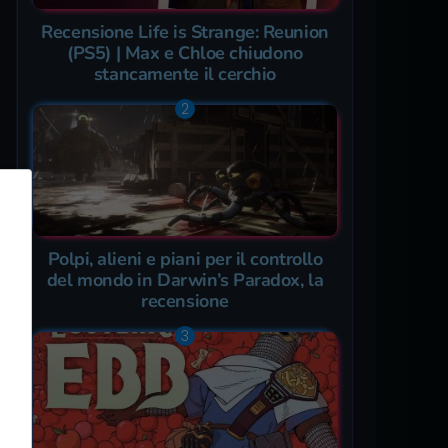
Recensione Life is Strange: Reunion
(PS5) | Max e Chloe chiudono
stancamente il cerchio
Polpi, alieni e piani per il controllo
del mondo in Darwin’s Paradox, la
recensione