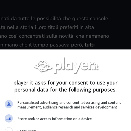
inati da tutte le possibilità che questa console
ella storia i loro titoli preferiti in alta
rano così concentrati sulla novità, che nemmeno
an mano che il tempo passava però,
tutti
zione al pop-up
che compare a bordo schermo
empre più di frequente
illustravano i diversi
player.it asks for your consent to use your
i giocatori si impegnavano sempre di più per
personal data for the following purposes:
pria sfida per molti ed un motivo di vanto.
Personalised advertising and content, advertising and content
measurement, audience research and services development
orme di Xbox fu
Valve
, nel
2007
, che introdusse
nche la percentuale di giocatori che ha ottenuto
Store and/or access information on a device