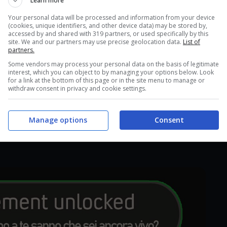
Learn more
ma soltanto nel
2008
, con l’arrivo di
Playstation 3
.
Your personal data will be processed and information from your device
(cookies, unique identifiers, and other device data) may be stored by,
dai fans di tutto il mondo, che, prima del 2008,
accessed by and shared with 319 partners, or used specifically by this
site. We and our partners may use precise geolocation data.
List of
 preferiti “appieno”, come invece poteva fare chi
partners.
Some vendors may process your personal data on the basis of legitimate
interest, which you can object to by managing your options below. Look
for a link at the bottom of this page or in the site menu to manage or
to alle altre console
con un sistema di
withdraw consent in privacy and cookie settings.
ro ed
introducendo l’idea del trofeo di platino
funzionò
ed accontentò i fans, che cominciarono a
Manage options
Consent
estendo sempre più tempo ed energie sulle loro