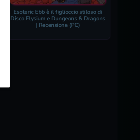
Esoteric Ebb è il figlioccio stiloso di
Disco Elysium e Dungeons & Dragons
| Recensione (PC)