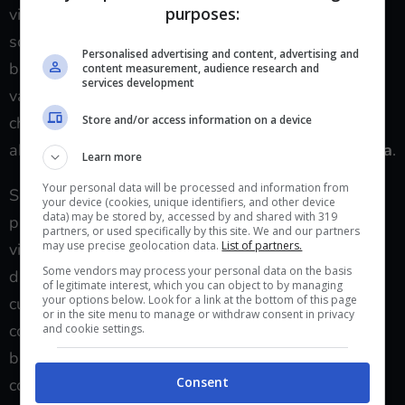
purposes:
videoludica. Bisogna mettersi d’accordo: o i giochi
sono diventati noiosi e tutti uguali, e quindi non c’è
Personalised advertising and content, advertising and
bisogno di provarli tutti e subito, oppure il loro
content measurement, audience research and
services development
valore è ancora riconosciuto come pregevole, cosa
Store and/or access information on a device
che porta i più a buttarsi a capofitto in servizi ad
abbonamento e a fare il
pre-order di qualsiasi cosa
.
Learn more
Your personal data will be processed and information from
Sapete qual è il vero punto della questione? Un
your device (cookies, unique identifiers, and other device
data) may be stored by, accessed by and shared with 319
problema c’è, ma non riguarda il gran numero di
partners, or used specifically by this site. We and our partners
may use precise geolocation data.
List of partners.
videogiochi oggi su piazza, è necessario osservarlo
Some vendors may process your personal data on the basis
da una
prospettiva diversa
. Non è l’abbondanza di
of legitimate interest, which you can object to by managing
your options below. Look for a link at the bottom of this page
cui dobbiamo preoccuparci, a doverci far riflettere è
or in the site menu to manage or withdraw consent in privacy
come questa viene sfruttata dall’utente. Se ad un
and cookie settings.
banchetto il tavolo è riempito in modo luculliano e i
Consent
commensali si ingozzano fino a sentirsi male, il