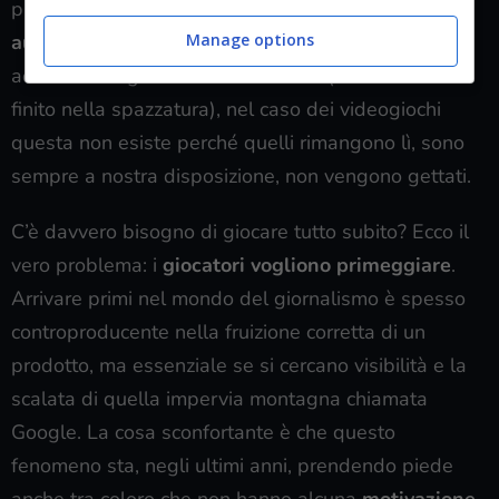
problema non è il banchetto, ma la
mancanza di
Manage options
autocontrollo
degli stessi. Se in quel caso si può
addurre una giustificazione morale (il cibo sarebbe
finito nella spazzatura), nel caso dei videogiochi
questa non esiste perché quelli rimangono lì, sono
sempre a nostra disposizione, non vengono gettati.
C’è davvero bisogno di giocare tutto subito? Ecco il
vero problema: i
giocatori vogliono primeggiare
.
Arrivare primi nel mondo del giornalismo è spesso
controproducente nella fruizione corretta di un
prodotto, ma essenziale se si cercano visibilità e la
scalata di quella impervia montagna chiamata
Google. La cosa sconfortante è che questo
fenomeno sta, negli ultimi anni, prendendo piede
anche tra coloro che non hanno alcuna
motivazione