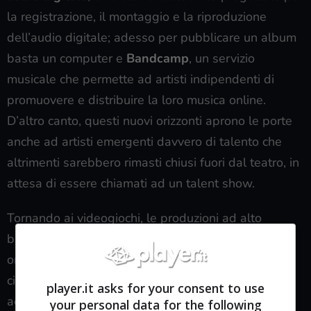
la registrazione, il montaggio e la riproduzione
dell’audio digitale; adesso per pubblicare un album
basta un computer e
Bandcamp
, un servizio
musicale che permette ad artisti indipendenti di
promuovere e distribuire la loro musica online.
D’altro canto, questi nuovi orizzonti aprono le porte
anche ad artisti emergenti davvero di talento che
altrimenti sarebbero rimasti chiusi fuori dal teatro, in
attesa di essere chiamati ad un talent show.
Tornando ai videogiochi, le produzioni ad alto
budget vengono spesso tacciate di essere poco
originali e di proporre
more of the same
,
cionondimeno la massa vuole giocare tutto
player.it asks for your consent to use
accusando poi l’industria di causare bulimia
your personal data for the following