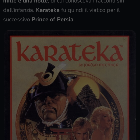
mille e una notte
, di cui conosceva i racconti sin
dall’infanzia.
Karateka
fu quindi il viatico per il
successivo
Prince of Persia
.