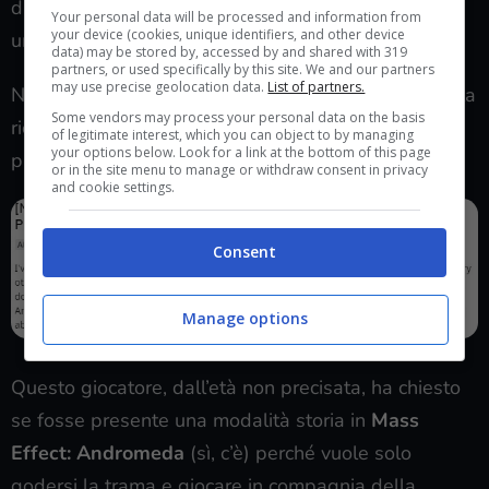
di unire, di
fare community
, e non di allontanare gli
Your personal data will be processed and information from
your device (cookies, unique identifiers, and other device
uni dagli altri.
data) may be stored by, accessed by and shared with 319
partners, or used specifically by this site. We and our partners
may use precise geolocation data.
List of partners.
Navigando per forum e portali più o meno dubbi alla
Some vendors may process your personal data on the basis
ricerca di novità, mi sono imbattuto in un post
of legitimate interest, which you can object to by managing
your options below. Look for a link at the bottom of this page
pubblicato su Reddit.
or in the site menu to manage or withdraw consent in privacy
and cookie settings.
Consent
Manage options
Questo giocatore, dall’età non precisata, ha chiesto
se fosse presente una modalità storia in
Mass
Effect: Andromeda
(sì, c’è) perché vuole solo
godersi la trama e giocare in compagnia della