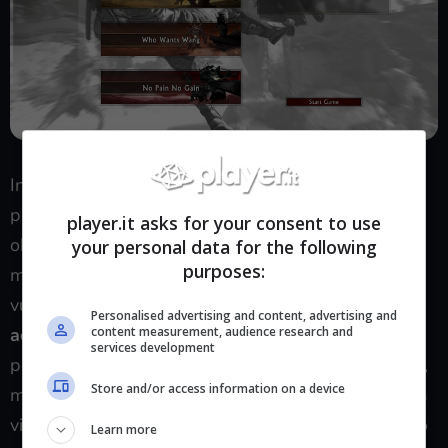
Inclusività e accessibilità nei videogiochi non sono
parametri aleatori da radical chic, devono essere un
player.it asks for your consent to use
obiettivo da prefiggersi in modo da estendere il
your personal data for the following
purposes:
modello all’intera industria. Badate bene, nessuno
vuole mettere sullo stesso piano il concetto di
Personalised advertising and content, advertising and
accessibilità per disabili
e quello di accessibilità
content measurement, audience research and
services development
per persone che, semplicemente, non hanno tempo,
Store and/or access information on a device
ma se le cose andassero di pari passo sarebbe una
vittoria per il medium che ha come traguardo quello
Learn more