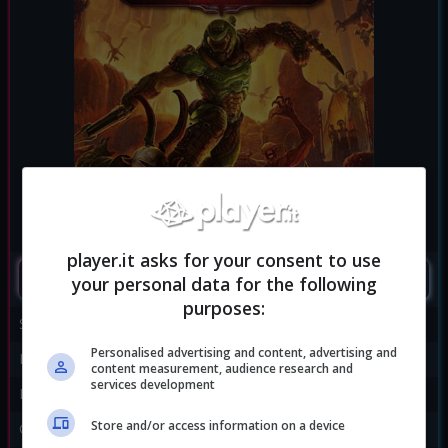
player.it asks for your consent to use
SEGUIMI
your personal data for the following
purposes:
Sviluppatore:
id Software
Personalised advertising and content, advertising and
Publisher:
Bethesda Softworks
content measurement, audience research and
services development
Disponibile per:
PC
,
PS4
,
Stadia
,
Xbox One
Store and/or access information on a device
Genere:
Sparatutto