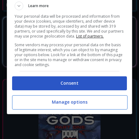
Data di rilascio:
20/03/2020
Learn more
Your personal data will be processed and information from
your device (cookies, unique identifiers, and other device
data) may be stored by, accessed by and shared with 319
DOVE ACQUISTARLO?
partners, or used specifically by this site. We and our partners
may use precise geolocation data.
List of partners.
Doom Eternal
37.79 €
Some vendors may process your personal data on the basis
of legitimate interest, which you can object to by managing
your options below. Look for a link at the bottom of this page
Doom Eternal Deluxe Edition
56.99 €
or in the site menu to manage or withdraw consent in privacy
and cookie settings.
Consent
GIOCHI SIMILI
Manage options