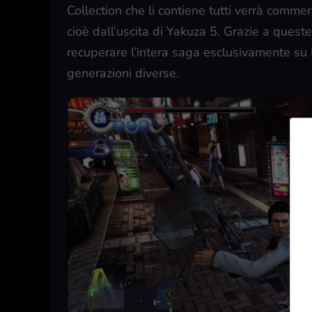
Collection che li contiene tutti verrà comme
cioè dall’uscita di Yakuza 5. Grazie a queste
recuperare l’intera saga esclusivamente su 
generazioni diverse.