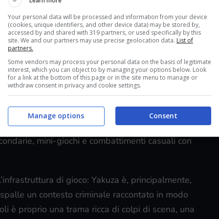
Learn more
Your personal data will be processed and information from your device
(cookies, unique identifiers, and other device data) may be stored by,
accessed by and shared with 319 partners, or used specifically by this
site. We and our partners may use precise geolocation data.
List of
partners.
Some vendors may process your personal data on the basis of legitimate
us per aiutare chi non è avvezzo a giocare titoli
interest, which you can object to by managing your options below. Look
for a link at the bottom of this page or in the site menu to manage or
entemente, la serie ha visto tantissime uscite che
withdraw consent in privacy and cookie settings.
a i punti cardine della serie sono rimasti più o
e roaming nel, perlopiù, quartiere a luci rosse di
Manage options
Consent
larmente grande percorribile solo a piedi, ma
 secondarie, mini-giochi e combattimenti casuali con
infrastruttura di gioco: Yakuza è, principalmente,
e spalle un contesto criminale raccontato in modo
toli è proprio una trama ricca di colpi di scena, una