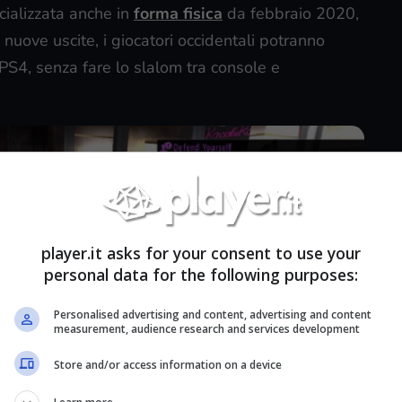
rcializzata anche in
forma fisica
da febbraio 2020,
 nuove uscite, i giocatori occidentali potranno
PS4, senza fare lo slalom tra console e
player.it asks for your consent to use your
personal data for the following purposes:
Personalised advertising and content, advertising and content
measurement, audience research and services development
Store and/or access information on a device