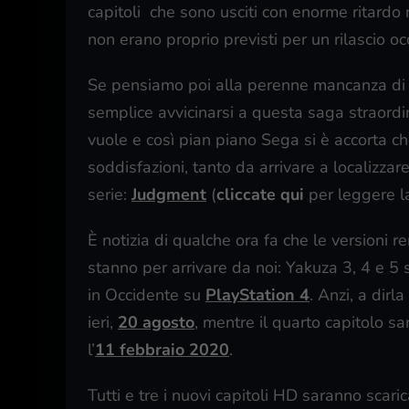
capitoli che sono usciti con enorme ritardo r
non erano proprio previsti per un rilascio oc
Se pensiamo poi alla perenne mancanza di loc
semplice avvicinarsi a questa saga straordina
vuole e così pian piano Sega si è accorta c
soddisfazioni, tanto da arrivare a localizzare
serie:
Judgment
(
cliccate qui
per leggere la
È notizia di qualche ora fa che le versioni r
stanno per arrivare da noi: Yakuza 3, 4 e 5
in Occidente su
PlayStation 4
. Anzi, a dir
ieri,
20 agosto
, mentre il quarto capitolo s
l’
11 febbraio 2020
.
Tutti e tre i nuovi capitoli HD saranno scari