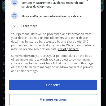
content measurement, audience research and
services development
Store and/or access information on a device
Di volta in volta le sfide che saremo portati ad
Learn more
affrontare ed i corsi che creeremo porteranno gli
Your personal data will be processed and information from
studenti a stressarsi e con l’andare del tempo a
your device (cookies, unique identifiers, and other device
studiare e rendere meno durante le lezioni. Delle
data) may be stored by, accessed by and shared with 319
partners, or used specifically by this site. We and our partners
schermate ci avviseranno che qualche studente sarà
may use precise geolocation data.
List of partners.
infelice ( senza scendere troppo nello specifico ) e
Some vendors may process your personal data on the basis
of legitimate interest, which you can object to by managing
quindi sarà nostro compito quello di creare degli
your options below. Look for a link at the bottom of this page
or in the site menu to manage or withdraw consent in privacy
spazi destinati alle attività ricreative degli studenti
and cookie settings.
come il dormitorio che man mano potremo migliorare
con oggetti nuovi come ad esempio il tavolo da
Consent
biliardo o con un classico cabinato a gettoni.
Attenzione però a non creare troppe attività
Manage options
ricreative per i nostri studenti, ad esempio una festa