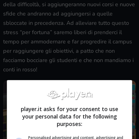
della difficoltà, si aggiungeranno nuovi corsi e nuove
sfide che andranno ad aggiungersi a quelle
sbloccate in precedenza. Ad alleviare tutto questo
stress “per fortuna” saremo liberi di prenderci il
tempo per ammodernare e far progredire il campus
per raggiungere gli obiettivi, a patto che non
facciamo bocciare gli studenti e che non mandiamo i
conti in rosso!
player.it asks for your consent to use
your personal data for the following
purposes:
Personalised advertising and content, advertising and