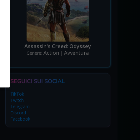
Assassin's Creed: Odyssey
Action
Avventura
Genere:
|
SEGUICI SUI SOCIAL
TikTok
Twitch
Telegram
Discord
Facebook