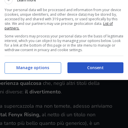
Learn more
Your personal data will be processed and information from your device
(cookies, unique identifiers, and other device data) may be stored by,
ure in terza persona
con mondo aperto, dotato di
accessed by and shared with 319 partners, or used specifically by this
site. We and our partners may use precise geolocation data.
List of
libertà d’esplorazione praticamente assoluta. Il
partners.
Quebec
ed è un interessante
passo laterale
Some vendors may process your personal data on the basis of legitimate
interest, which you can object to by managing your options below. Look
 durante il corso degli ultimi anni.
for a link at the bottom of this page or in the site menu to manage or
withdraw consent in privacy and cookie settings.
 degli immensi open world di Ubisoft siano in
 con grande forza ad un videogioco importante
Manage options
Consent
ere: The Legend Of Zelda Breath Of The Wild. Nel
sperienza qualcosa
che, negli altri titoli della
oni diverse:
il divertimento
.
a supercazzola ma non temete, adesso arriviamo
al Fenyx Rising,
al netto di un titolo non
 tanto più bello quanto più generico), è un