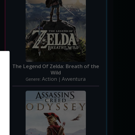
The Legend Of Zelda: Breath of the
Wild
Action
Avventura
Genere:
|