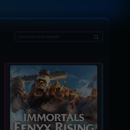
Search
for: