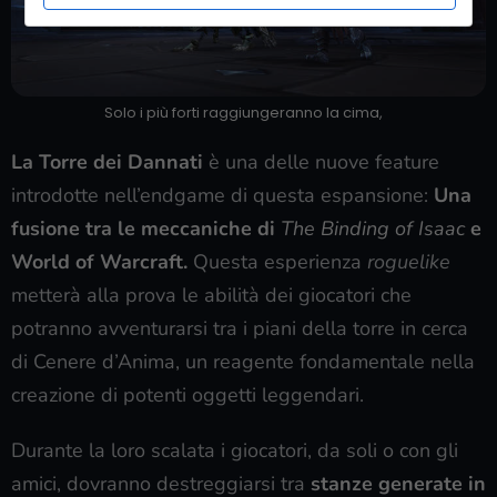
Solo i più forti raggiungeranno la cima,
La Torre dei Dannati
è una delle nuove feature
introdotte nell’endgame di questa espansione:
Una
fusione tra le meccaniche di
The Binding of Isaac
e
World of Warcraft.
Questa esperienza
roguelike
metterà alla prova le abilità dei giocatori che
potranno avventurarsi tra i piani della torre in cerca
di Cenere d’Anima, un reagente fondamentale nella
creazione di potenti oggetti leggendari.
Durante la loro scalata i giocatori, da soli o con gli
amici, dovranno destreggiarsi tra
stanze generate in