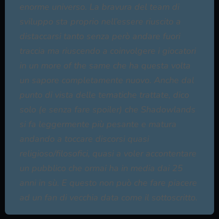
enorme universo. La bravura del team di
sviluppo sta proprio nell’essere riuscito a
distaccarsi tanto senza però andare fuori
traccia ma riuscendo a coinvolgere i giocatori
in un more of the same che ha questa volta
un sapore completamente nuovo. Anche dal
punto di vista delle tematiche trattate, dico
solo (e senza fare spoiler) che Shadowlands
si fa leggermente più pesante e matura
andando a toccare discorsi quasi
religioso/filosofici, quasi a voler accontentare
un pubblico che ormai ha in media dai 25
anni in sù. E questo non può che fare piacere
ad un fan di vecchia data come il sottoscritto.