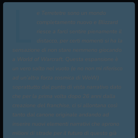
L
e Terretetre sono un mondo
completamento nuovo e Blizzard
riesce a farci sentire pienamente il
distacco, per certi momenti si ha la
sensazione di non stare nemmeno giocando
a World of Warcraft. Questa espansione è
un vero salto nel vuoto (e no non mi riferisco
ad un’altra forza cosmica di WoW)
soprattutto dal punto di vista narrativo dato
che per la prima volta dopo 26 anni dalla
creazione del franchise, ci si allontana così
tanto dal canone originale andando ad
inserire nuovi elementi narrativi che aprono
milioni di strade per il futuro di questo già