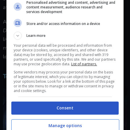
Personalised advertising and content, advertising and
attività da endgame.
content measurement, audience research and
services development
Altro aspetto particolare del leveling sono i
Fili del
Store and/or access information on a device
Destino
, una nuova funzione che permette di
Learn more
livellare i personaggi secondari saltando la storia
Your personal data will be processed and information from
ma dedicandosi da subito ad attività endgame
your device (cookies, unique identifiers, and other device
data) may be stored by, accessed by and shared with 319
leggermente edulcorate.
partners, or used specifically by this site. We and our partners
may use precise geolocation data.
List of partners.
Some vendors may process your personal data on the basis
Torghast
of legitimate interest, which you can object to by managing
your options below. Look for a link at the bottom of this page
or in the site menu to manage or withdraw consent in privacy
and cookie settings.
Consent
Manage options