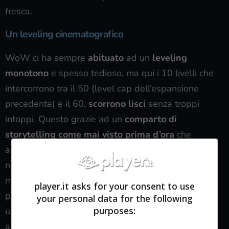
fresca.
Un leveling cinematografico
WoW ci ha sempre
abituato
ad un
leveling
monotono
e spesso tedioso, ma qui i 10 livelli che
intercorrono tra il 50 (level cap dell’espansione
precedente) e il 60,
scorrono lisci
senza troppi
intoppi. Questo grazie ad un
comparto di
storytelling come mai visto prima d’ora
che
accompagna il giocatore mettendolo al centro della
narrazione con cinematic di intermezzo mozzafiato e
molto meno macchinose rispetto alle espansioni
player.it asks for your consent to use
precedenti. Si ha quasi la sensazione di giocare ad
your personal data for the following
purposes:
un single player e prima ancora di annoiarsi si è già
al level cap, pronti ad unirsi ad altri giocatori nelle