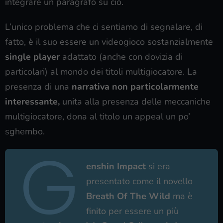
integrare un paragrafo su ciò.
L’unico problema che ci sentiamo di segnalare, di
fatto, è il suo essere un videogioco sostanzialmente
single player
adattato (anche con dovizia di
particolari) al mondo dei titoli multigiocatore. La
presenza di una
narrativa non particolarmente
interessante,
unita alla presenza delle meccaniche
multigiocatore, dona al titolo un appeal un po’
sghembo.
G
enshin Impact
si era
presentato come il novello
Breath Of The Wild
ma è
finito per essere un più