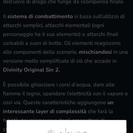
dell’uovo di drago che funge da ricompensa finale.
Il
sistema di combattimento
si basa sull’utilizzo di
attacchi semplici, attacchi elementali (ogni
personaggio ha il suo elemento) e attacchi
finali
caricabili a suon di botte. Gli elementi reagiscono
alle componenti dello scenario,
mischiandosi
in una
versione molto
semplificata
di ciò che accade in
Divinity Original Sin 2.
È possibile ghiacciare i corsi d’acqua, dare alle
fiamme il legno, spandere l’elettricità con il vapore e
così via. Queste caratteristiche aggiungono
un
interessante layer di complessità
che farà la
felicità dei minmaxer e degli smanettoni di
statistiche, rendendo però ancora più
confusionarie