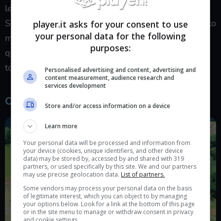
le battaglie.
Se cercavate un battle system profondo e stratificato
player.it asks for your consent to use
your personal data for the following
magari avete trovato pane per i vostri denti, se
purposes:
quello a cui puntavate era la
tecnica
conviene
tornare su Honkai Impact 3rd.
Personalised advertising and content, advertising and
content measurement, audience research and
services development
Online o Offline: un dilemma shakespeariano.
Store and/or access information on a device
Learn more
Your personal data will be processed and information from
your device (cookies, unique identifiers, and other device
data) may be stored by, accessed by and shared with 319
partners, or used specifically by this site. We and our partners
may use precise geolocation data.
List of partners.
Some vendors may process your personal data on the basis
of legitimate interest, which you can object to by managing
your options below. Look for a link at the bottom of this page
or in the site menu to manage or withdraw consent in privacy
and cookie settings.