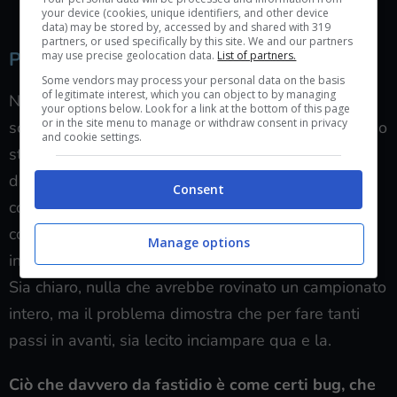
quest’anno, c’è una remota possibilità di uscirne vivi!
your device (cookies, unique identifiers, and other device
data) may be stored by, accessed by and shared with 319
partners, or used specifically by this site. We and our partners
Problemi congeniti o strutturali?
may use precise geolocation data.
List of partners.
Some vendors may process your personal data on the basis
of legitimate interest, which you can object to by managing
Nonostante i nettissimi passi avanti, qualcosa che
your options below. Look for a link at the bottom of this page
or in the site menu to manage or withdraw consent in privacy
scricchiola ancora c’è. Al netto di alcuni bug che sono
and cookie settings.
stati prontamente patchati entro pochi giorni
dall’uscita, il gioco presentava problemi casuali
Consent
come la squalifica a fine gara, anche se non si era
commessa alcuna irregolarità, o come macchine
Manage options
intere o facce dei piloti che non venivano caricate.
Sia chiaro, nulla che avrebbe rovinato un campionato
intero, ma il problema dimostra che per fare tanti
passi in avanti, sia lecito inciampare qua e la.
Ciò che davvero da fastidio è come certi bug, che