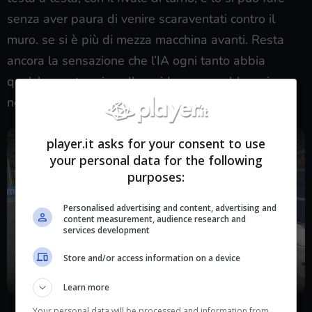
senza aver paura di venire scaraventati contro il
muro. se si è più di mezza macchina avanti. Resta
ancora la sensazione che l’IA ogni tanto abbia
qualche vantaggio sulla guida, ma sarebbe sciocco
non mettere in luce i passi avanti.
player.it asks for your consent to use
your personal data for the following
purposes:
Personalised advertising and content, advertising and
content measurement, audience research and
services development
Store and/or access information on a device
Learn more
Tre F2 affiancate in uscita alla prima curva a Baku? Da
Your personal data will be processed and information from