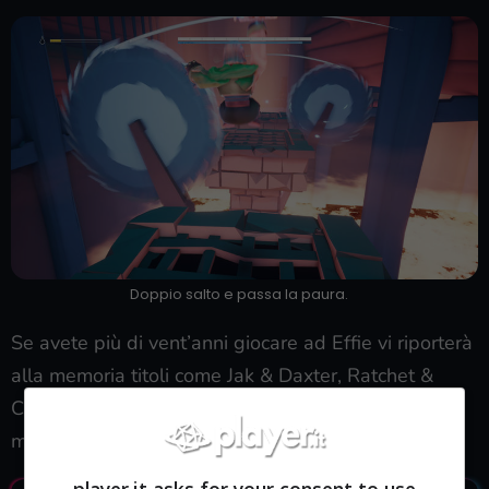
Doppio salto e passa la paura.
Se avete più di vent’anni giocare ad Effie vi riporterà
alla memoria titoli come Jak & Daxter, Ratchet &
Clank o anche la serie di Rayman. Non ne fanno
mistero gli stessi sviluppatori che hanno affermato:
player.it asks for your consent to use