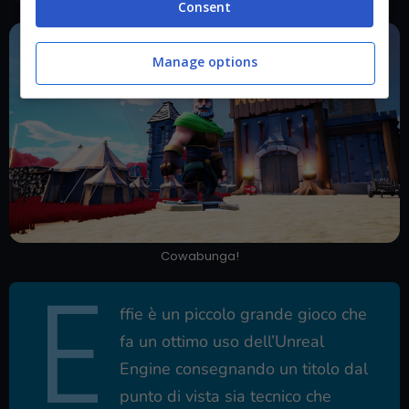
Consent
Manage options
Cowabunga!
E
ffie è un piccolo grande gioco che
fa un ottimo uso dell’Unreal
Engine consegnando un titolo dal
punto di vista sia tecnico che