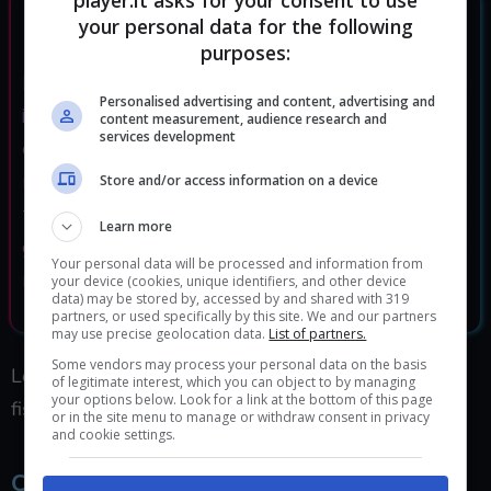
your personal data for the following
purposes:
Ricordiamo tutti con nostalgia quegli
Personalised advertising and content, advertising and
incredibili giochi di azione e avventura
content measurement, audience research and
services development
classici in 3D. Ci siamo ispirati a questi
riferimenti per rivivere quelle sensazioni e
Store and/or access information on a device
farle diventare di nuovo realtà, ma con
Learn more
grafica, controlli e gameplay rinnovati e
Your personal data will be processed and information from
modernizzati!
Inverge Studios
your device (cookies, unique identifiers, and other device
data) may be stored by, accessed by and shared with 319
partners, or used specifically by this site. We and our partners
may use precise geolocation data.
List of partners.
Some vendors may process your personal data on the basis
Lo stesso Galand sembra un Link invecchiato con il
of legitimate interest, which you can object to by managing
your options below. Look for a link at the bottom of this page
fisico di Crash e lo scudo di Sir Daniel.
or in the site menu to manage or withdraw consent in privacy
and cookie settings.
Considerazioni finali