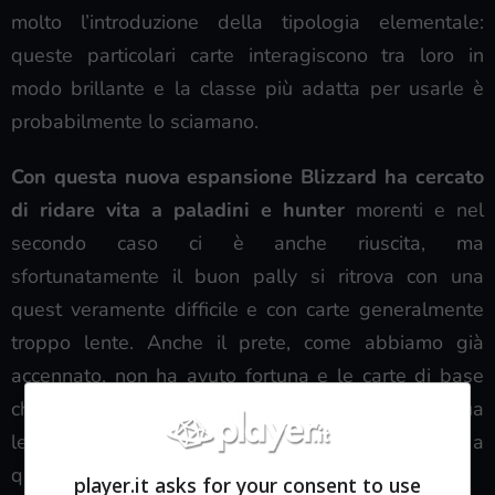
molto l’introduzione della tipologia elementale:
queste particolari carte interagiscono tra loro in
modo brillante e la classe più adatta per usarle è
probabilmente lo sciamano.
Con questa nuova espansione Blizzard ha cercato
di ridare vita a paladini e hunter
morenti e nel
secondo caso ci è anche riuscita, ma
sfortunatamente il buon pally si ritrova con una
quest veramente difficile e con carte generalmente
troppo lente. Anche il prete, come abbiamo già
accennato, non ha avuto fortuna e le carte di base
che ha ricevuto non sono il massimo: la sua
leggendaria, poi, è imbarazzante se paragonata a
quella dello sciamano.
player.it asks for your consent to use