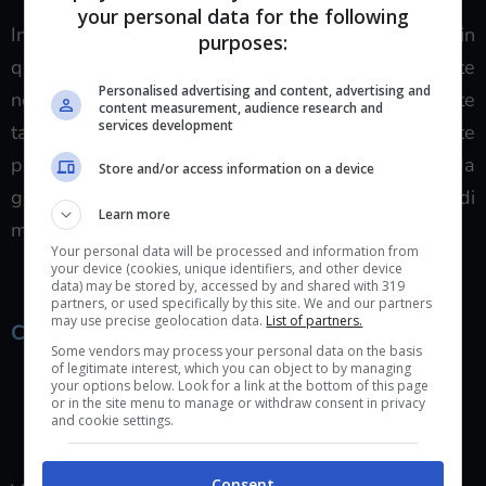
your personal data for the following
In conclusione il set ci piace veramente tanto e in
purposes:
questi giorni, nonostante una sfiga impressionante
Personalised advertising and content, advertising and
nello spacchettamento, ci siamo divertiti veramente
content measurement, audience research and
services development
tanto a provare nuovi mazzi e testare carte mai viste
prima. La standard finalmente non è più infestata da
Store and/or access information on a device
golem e pirati ed è tornata un luogo vivibile pieno di
Learn more
mazzi diversi.
Your personal data will be processed and information from
your device (cookies, unique identifiers, and other device
data) may be stored by, accessed by and shared with 319
partners, or used specifically by this site. We and our partners
may use precise geolocation data.
List of partners.
Conclusione
Some vendors may process your personal data on the basis
of legitimate interest, which you can object to by managing
your options below. Look for a link at the bottom of this page
or in the site menu to manage or withdraw consent in privacy
and cookie settings.
Consent