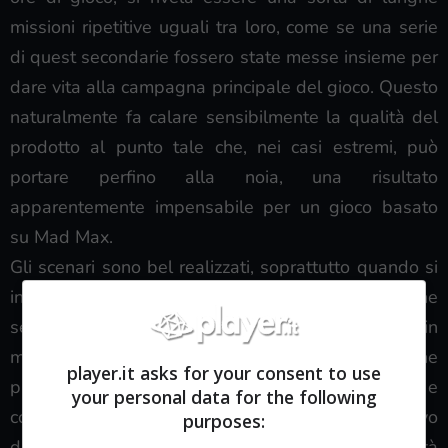
missioni ripetitive uguali tra loro, come se una serie
di quest secondarie fossero state messe insieme per
dare vita alla campagna principale del gioco. Questo
naturalmente fa calare sensibilmente la qualità del
prodotto al punto tale che, nei casi estremi, può
portare perfino alla noia, una risultato
apparentemente impensabile per un gioco basato
su Mad Max.
Gli scenari sono bel realizzati, soprattutto quando si
incontrano le improvvise tempeste di sabbia, anche
se forse sia lecito aspettarsi qualcosa di più, in
materia di varietà e spettacolarità, pur tenendo bene
player.it asks for your consent to use
presente di cosa si abbia a che fare, sempre e
your personal data for the following
comunque, con un vasto deserto praticamente privo
purposes:
di vita. Resta infine da segnalare la poca profondità