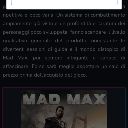
giochi dell’anno, a causa di una struttura alla lunga
ripetitiva e poco varia. Un sistema di combattimento
ampiamente già visto e un profondità e caratura dei
personaggi poco sviluppata, fanno scendere il livello
qualitativo generale del prodotto, nonostante le
divertenti sessioni di guida e il mondo distopico di
Mad Max, pur sempre intrigante e capace di
affascinare. Forse sarà meglio aspettare un calo di
prezzo prima dell’acquisto del gioco.