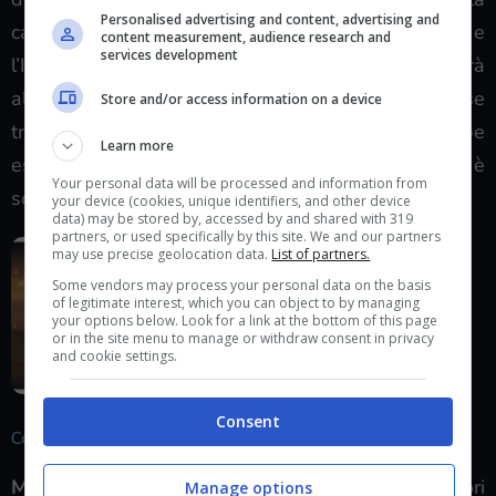
Personalised advertising and content, advertising and
caratteriale dei personaggi, eccezion fatta per Max, e
content measurement, audience research and
services development
l’IA non eccessivamente sviluppata che renderà
alcune sessioni di gioco e di combattimento forse
Store and/or access information on a device
troppo semplicistiche per quello che dovrebbe
Learn more
essere un ambiente inospitale il cui unico scopo è
Your personal data will be processed and information from
sopravvivere.
your device (cookies, unique identifiers, and other device
data) may be stored by, accessed by and shared with 319
partners, or used specifically by this site. We and our partners
may use precise geolocation data.
List of partners.
Some vendors may process your personal data on the basis
of legitimate interest, which you can object to by managing
your options below. Look for a link at the bottom of this page
or in the site menu to manage or withdraw consent in privacy
and cookie settings.
Consent
Commenti finali
Mad Max
difficilmente si candiderà tra i migliori
Manage options