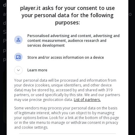
dell’industria videoludica
. Va da sé che
player.it asks for your consent to use
affermazioni di questa portata sono dirette al mondo
your personal data for the following
purposes:
del
PC gaming
. Volendo interpretare le parole di
Square, si può facilmente comprendere che l’utenza
Personalised advertising and content, advertising and
PC, senza la protezione offerta da Denuvo, sarebbe
content measurement, audience research and
services development
propensa a procurarsi i giochi illegalmente,
Store and/or access information on a device
penalizzando le vendite dell’intero settore.
Learn more
Your personal data will be processed and information from
your device (cookies, unique identifiers, and other device
data) may be stored by, accessed by and shared with 319
partners, or used specifically by this site. We and our partners
may use precise geolocation data.
List of partners.
Some vendors may process your personal data on the basis
of legitimate interest, which you can object to by managing
your options below. Look for a link at the bottom of this page
or in the site menu to manage or withdraw consent in privacy
and cookie settings.
L’eterna lotta tra pirati e chi li combatte.