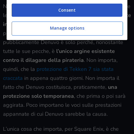
Nonostante sia nostro dovere sottolineare che anche
Consent
le versioni più recenti di Denuvo siano state
craccate
in tempi record
, le parole di cui sopra hanno un
Manage options
peso specifico enorme. Se Square Enix ringrazia
pubblicamente Denuvo è solo perché, nonostante
tutte le sue pecche, è
l’unico argine esistente
contro il dilagare della pirateria
. Non importa,
quindi, che la
protezione di Tekken 7 sia stata
craccata
in appena quattro giorni. Non importa il
fatto che Denuvo costituisca, praticamente,
una
protezione solo temporanea
, che prima o poi sarà
aggirata. Poco importano le voci sulle prestazioni
appannate di cui Denuvo sarebbe la causa.
L’unica cosa che importa, per Square Enix, è che