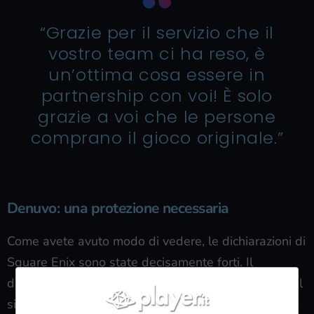
“Grazie per il servizio che il
vostro team ci ha reso, è
un’ottima cosa essere in
partnership con voi! È solo
grazie a voi che le persone
comprano il gioco originale.”
Denuvo: una protezione necessaria
Come avete avuto modo di vedere, le dichiarazioni di
Square Enix sono state decisamente forti. Il
developer giapponese ha infatti sottolineato che è il
sistema anti-tamper è
la sola tutela per le vendite