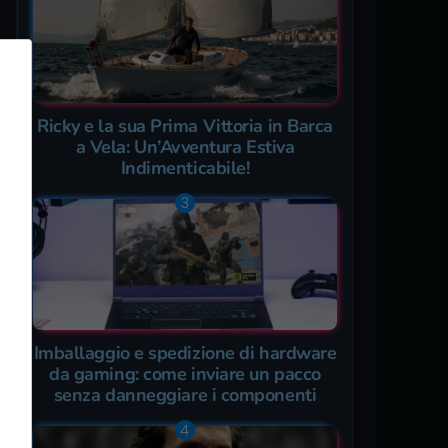
Ricky e la sua Prima Vittoria in Barca
a Vela: Un’Avventura Estiva
Indimenticabile!
Imballaggio e spedizione di hardware
da gaming: come inviare un pacco
senza danneggiare i componenti