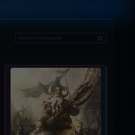
Search
for: