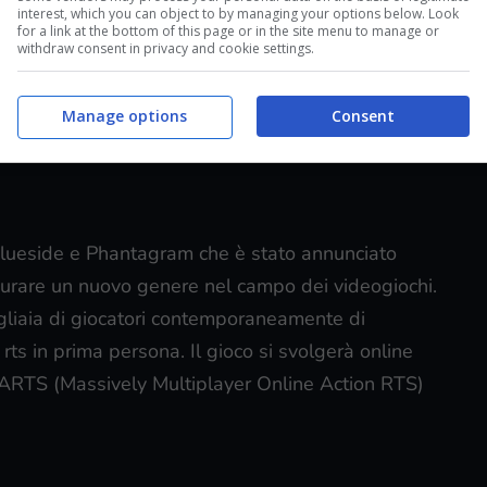
interest, which you can object to by managing your options below. Look
for a link at the bottom of this page or in the site menu to manage or
withdraw consent in privacy and cookie settings.
Manage options
Consent
Blueside e Phantagram che è stato annunciato
urare un nuovo genere nel campo dei videogiochi.
migliaia di giocatori contemporaneamente di
ts in prima persona. Il gioco si svolgerà online
OARTS (Massively Multiplayer Online Action RTS)