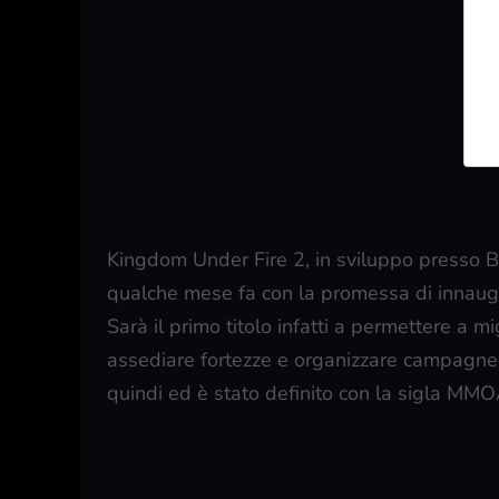
Kingdom Under Fire 2, in sviluppo presso 
qualche mese fa con la promessa di innaug
Sarà il primo titolo infatti a permettere a 
assediare fortezze e organizzare campagne r
quindi ed è stato definito con la sigla MM