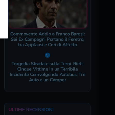
Commovente Addio a Franco Baresi:
Sei Ex Compagni Portano il Feretro,
tra Applausi e Cori di Affetto
Tragedia Stradale sulla Terni-Rieti:
Cinque Vittime in un Terribile
Incidente Coinvolgendo Autobus, Tre
Auto e un Camper
ULTIME RECENSIONI