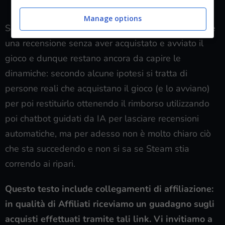
cosa sta accadendo su Steam (Player.it)
Manage options
Secondo le regole di Steam non è possibile lasciare
una recensione senza aver acquistato e avviato il
gioco e dunque restano ancora da capire le
dinamiche: secondo alcune ipotesi si tratta di
persone reali che acquistano il gioco (e lo avviano)
per poi restituirlo ottenendo il rimborso utilizzando
poi chatbot guidati da IA per lasciare recensioni
automatiche, ma per adesso non è molto chiaro ciò
che sta succedendo e non si sa se Steam stia
correndo ai ripari.
Questo testo include collegamenti di affiliazione:
in qualità di Affiliati riceviamo un guadagno sugli
acquisti effettuati tramite tali link. Vi invitiamo a