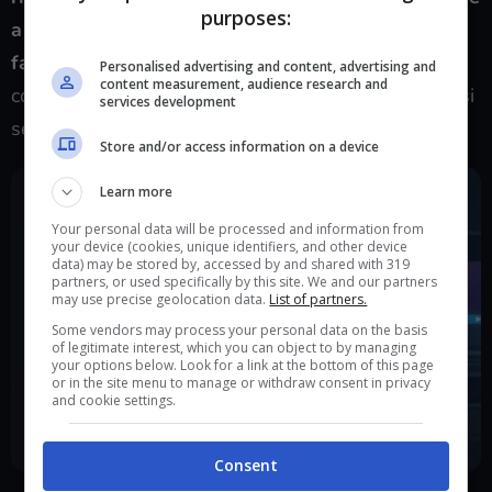
purposes:
a influenzare la valutazione generale del gioco
fatta automaticamente dalla piattaforma
e, di
Personalised advertising and content, advertising and
content measurement, audience research and
conseguenza, influenzare gli utenti che sono indecisi
services development
se acquistare o meno quel gioco.
Store and/or access information on a device
Learn more
Your personal data will be processed and information from
your device (cookies, unique identifiers, and other device
data) may be stored by, accessed by and shared with 319
partners, or used specifically by this site. We and our partners
may use precise geolocation data.
List of partners.
Some vendors may process your personal data on the basis
of legitimate interest, which you can object to by managing
your options below. Look for a link at the bottom of this page
or in the site menu to manage or withdraw consent in privacy
and cookie settings.
Consent
Le IA adesso fanno anche recensioni dei videogiochi: ecco