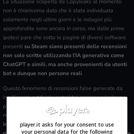
La situazione scoperta da Copyleaks al momento
non è chiarissima dato che è stata individuata
solamente negli ultimi giorni e le indagini più
approfondite sono ancora in corso, ma dalle prime
ipotesi pare che sotto le pagine di diversi software
presenti
su Steam siano presenti delle recensioni
non solo scritte utilizzando l’IA generativa come
ChatGPT e simili, ma anche
provenienti da utenti
bot e dunque non persone reali
.
Questo fenomeno di recensioni false generate da
intelligenza artificiale potrebbe essere pericoloso
perché potrebbe portare a una percezione irreale
riguardo l’accoglienza di quel determinato titolo: se
in un caso ipotetico un determinato gioco
player.it asks for your consent to use
your personal data for the following
ricevesse 500 recensioni positive questo andrebbe