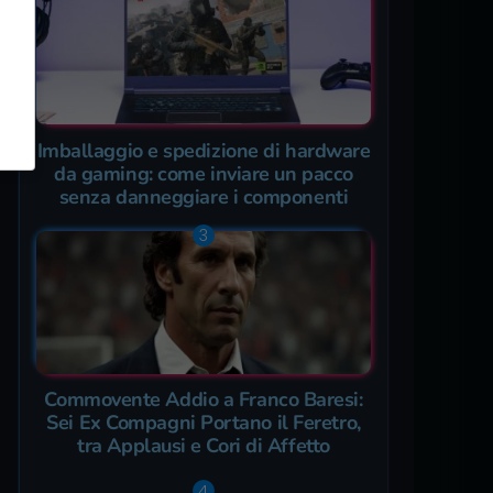
Imballaggio e spedizione di hardware
da gaming: come inviare un pacco
senza danneggiare i componenti
Commovente Addio a Franco Baresi:
Sei Ex Compagni Portano il Feretro,
tra Applausi e Cori di Affetto