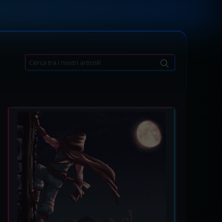
Search
for: