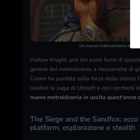
Un nuovo metroidvania in stile 
Hollow Knight, uno dei punti fermi di questo
genere del metroidvania a meccaniche di gio
Crown ha puntato sulla forza dello storico 
celebre la saga di Ubisoft e cosi cercherà d
nuovo metroidvania in uscita quest’anno 
The Siege and the Sandfox: ecco 
platform, esplorazione e stealth