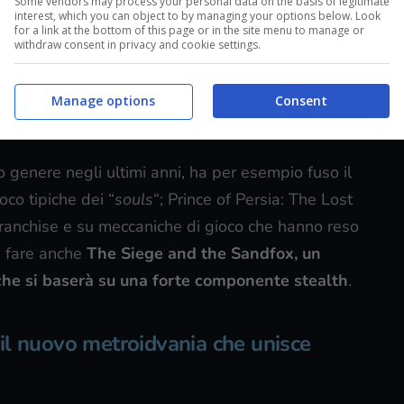
Some vendors may process your personal data on the basis of legitimate
interest, which you can object to by managing your options below. Look
for a link at the bottom of this page or in the site menu to manage or
withdraw consent in privacy and cookie settings.
Manage options
Consent
Prince of Persia è in arrivo (Player.it)
 genere negli ultimi anni, ha per esempio fuso il
co tipiche dei “
souls
“; Prince of Persia: The Lost
franchise e su meccaniche di gioco che hanno reso
i fare anche
The Siege and the Sandfox, un
che si baserà su una forte componente stealth
.
il nuovo metroidvania che unisce