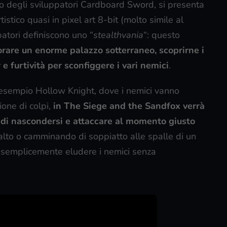
to degli sviluppatori Cardboard Sword, si presenta
stico quasi in pixel art 8-bit (molto simile al
patori definiscono uno “
stealthvania
“: questo
orare un enorme palazzo sotterraneo, scoprirne i
e furtività per sconfiggere i vari nemici
.
d esempio Hollow Knight, dove i nemici vanno
one di colpi,
in The Siege and the Sandfox verrà
 di nascondersi e attaccare al momento giusto
’alto o camminando di soppiatto alle spalle di un
 semplicemente eludere i nemici senza