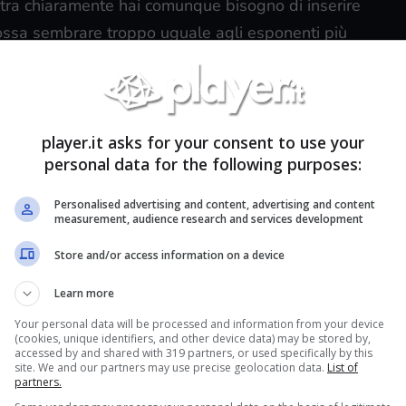
ltra chiaramente hai comunque bisogno di inserire
 possa sembrare troppo uguale agli esponenti più
copia.
player.it asks for your consent to use your
personal data for the following purposes:
Personalised advertising and content, advertising and content
measurement, audience research and services development
Store and/or access information on a device
Learn more
Your personal data will be processed and information from your device
(cookies, unique identifiers, and other device data) may be stored by,
accessed by and shared with 319 partners, or used specifically by this
site. We and our partners may use precise geolocation data.
List of
partners.