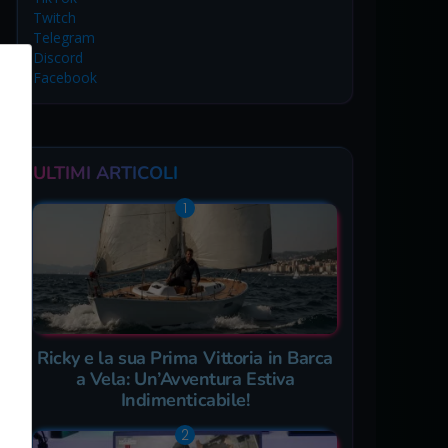
Twitch
Telegram
Discord
Facebook
ULTIMI ARTICOLI
Ricky e la sua Prima Vittoria in Barca
a Vela: Un’Avventura Estiva
Indimenticabile!