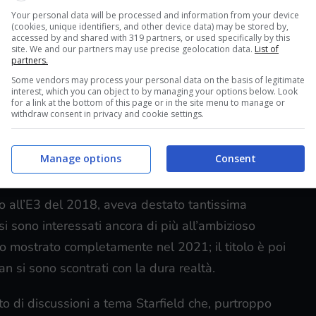
Your personal data will be processed and information from your device
(cookies, unique identifiers, and other device data) may be stored by,
, il titolo di punta di Bethesda e di Microsoft, che
accessed by and shared with 319 partners, or used specifically by this
site. We and our partners may use precise geolocation data.
List of
ioco dell’anno, ma sicuramente si è meritato
lo
partners.
 2023
e, dato che se ne sta ancora parlando,
Some vendors may process your personal data on the basis of legitimate
interest, which you can object to by managing your options below. Look
r una voce di corridoio saltata fuori negli ultimi
for a link at the bottom of this page or in the site menu to manage or
withdraw consent in privacy and cookie settings.
Manage options
Consent
 indizi che ce lo suggeriscono
to all’E3 del 2018, aveva destato tantissima
si sono interessati ancora di più all’ambizioso
to mostrato completamente nel 2021; il titolo è poi
n si sono scontrati con la dura realtà.
to di discussioni a tema Starfield che, purtroppo