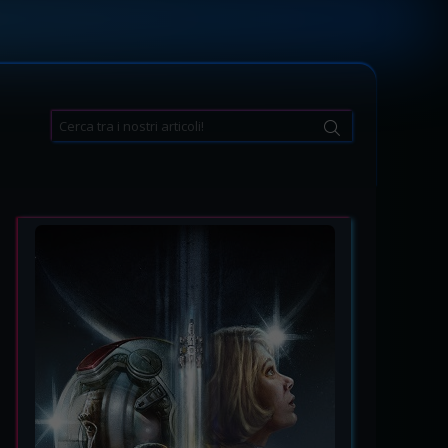
Search
for: