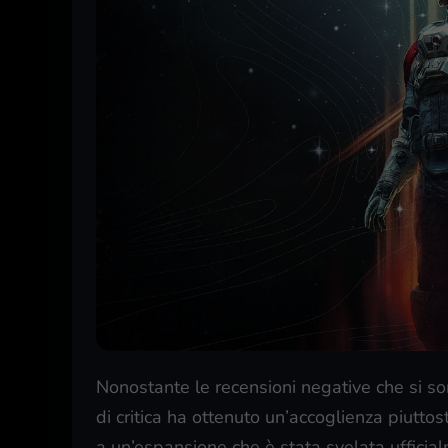
Nonostante le recensioni negative che si sono
di critica ha ottenuto un’accoglienza piutto
a un’espansione che è stata svelata uffici