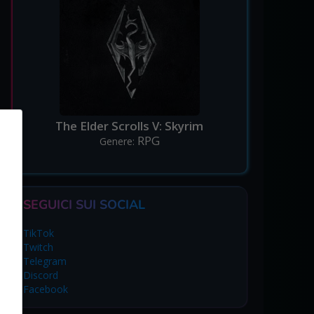
The Elder Scrolls V: Skyrim
RPG
Genere:
SEGUICI SUI SOCIAL
TikTok
Twitch
Telegram
Discord
Facebook