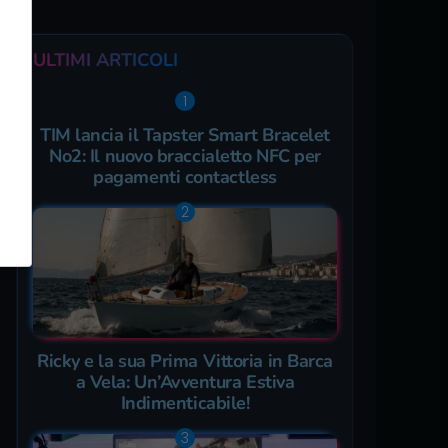
ULTIMI ARTICOLI
TIM lancia il Tapster Smart Bracelet
No2: Il nuovo braccialetto NFC per
pagamenti contactless
Ricky e la sua Prima Vittoria in Barca
a Vela: Un’Avventura Estiva
Indimenticabile!