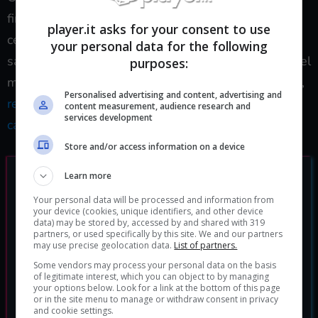
finestra di lancio per questa mod, ma se avete una
player.it asks for your consent to use
certa dimestichezza con i progetti di modding allora
your personal data for the following
sapete che possono richiedere diverso tempo. Se nel
purposes:
mentre volete offrire il vostro contributo al progetto,
Personalised advertising and content, advertising and
recatevi sul sito web per tutte le informazioni del
content measurement, audience research and
services development
caso.
Store and/or access information on a device
Learn more
Your personal data will be processed and information from
your device (cookies, unique identifiers, and other device
data) may be stored by, accessed by and shared with 319
partners, or used specifically by this site. We and our partners
may use precise geolocation data.
List of partners.
Some vendors may process your personal data on the basis
of legitimate interest, which you can object to by managing
your options below. Look for a link at the bottom of this page
or in the site menu to manage or withdraw consent in privacy
and cookie settings.