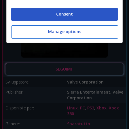
Consent
Manage options
SEGUIMI
Sviluppatore:
Valve Corporation
Publisher:
Sierra Entertainment, Valve
Corporation
Disponibile per:
Linux
,
PC
,
PS3
,
Xbox
,
Xbox
360
Genere:
Sparatutto