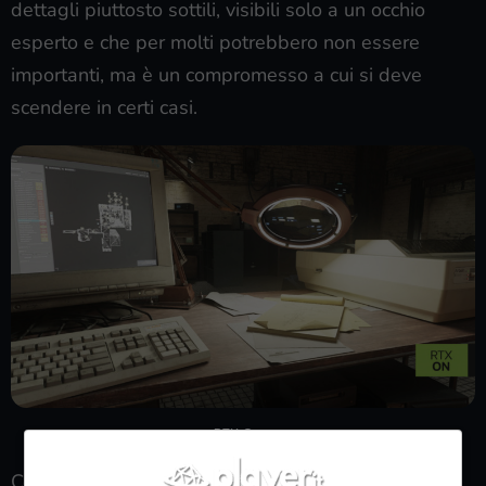
dettagli piuttosto sottili, visibili solo a un occhio
esperto e che per molti potrebbero non essere
importanti, ma è un compromesso a cui si deve
scendere in certi casi.
RTX On
Come già sottolineato, al momento non c’è una