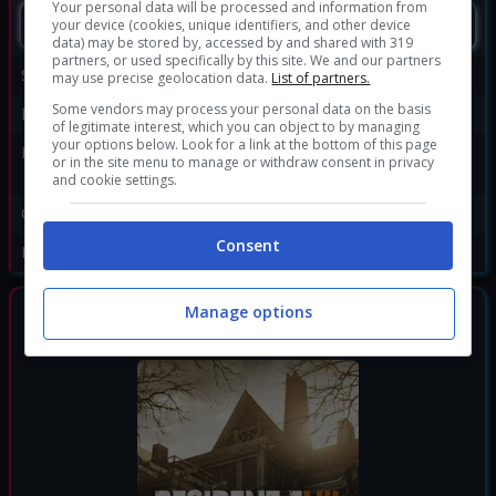
Your personal data will be processed and information from
SEGUIMI
your device (cookies, unique identifiers, and other device
data) may be stored by, accessed by and shared with 319
partners, or used specifically by this site. We and our partners
Sviluppatore:
Capcom
may use precise geolocation data.
List of partners.
Some vendors may process your personal data on the basis
Publisher:
Capcom
of legitimate interest, which you can object to by managing
your options below. Look for a link at the bottom of this page
Disponibile per:
PC
,
PS4
,
PS5
,
Xbox One
,
or in the site menu to manage or withdraw consent in privacy
Xbox Series X
and cookie settings.
Genere:
Horror
Consent
Data di rilascio:
07/05/2021
Manage options
GIOCHI SIMILI