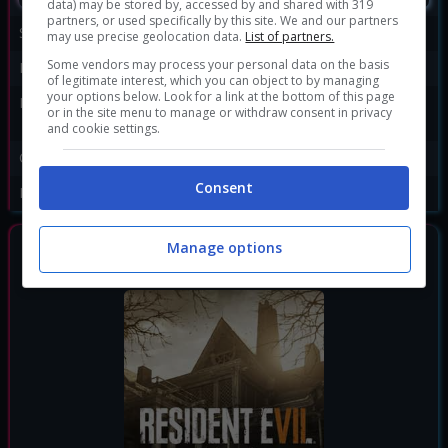
data) may be stored by, accessed by and shared with 319
partners, or used specifically by this site. We and our partners
Sviluppatore:
Capcom
may use precise geolocation data.
List of partners.
Some vendors may process your personal data on the basis
Publisher:
Capcom
of legitimate interest, which you can object to by managing
your options below. Look for a link at the bottom of this page
Disponibile per:
PC
,
PS4
,
PS5
,
Xbox One
,
or in the site menu to manage or withdraw consent in privacy
Xbox Series X
and cookie settings.
Genere:
Horror
Consent
Data di rilascio:
07/05/2021
Manage options
GIOCHI SIMILI